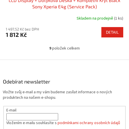
LCD Display + Dotyková Deska + Kompletní Kryt Black
Sony Xperia E4g (Service Pack)
Skladem na prodejně
(1 ks)
1 497,52 Kč bez DPH
DETAIL
1 812 Kč
9
položek celkem
O
v
l
Z
á
á
d
p
a
a
Odebírat newsletter
c
t
í
Vložte svůj e-mail a my vám budeme zasílat informace o nových
í
p
produktech na našem e-shopu.
r
v
E-mail
k
y
v
Vložením e-mailu souhlasíte s
podmínkami ochrany osobních údajů
ý