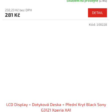
Skladem na prodejně
(1 ks)
232,23 Kč bez DPH
DETAIL
281 Kč
Kód:
100228
LCD Display + Dotyková Deska + Přední Kryt Black Sony
G3121 Xperia XA1