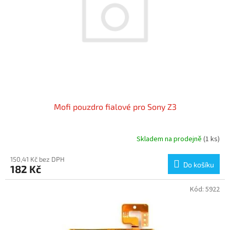
r
u
o
k
d
t
u
ů
k
t
ů
Mofi pouzdro fialové pro Sony Z3
Skladem na prodejně
(1 ks)
150,41 Kč bez DPH
Do košíku
182 Kč
Kód:
5922