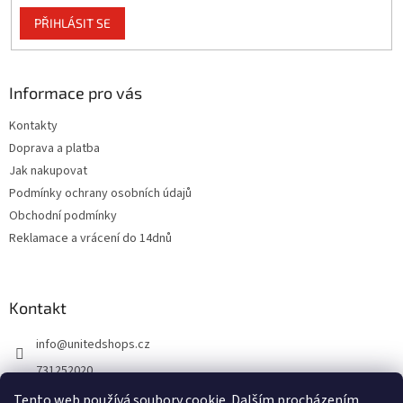
p
PŘIHLÁSIT SE
i
s
u
Informace pro vás
Kontakty
Doprava a platba
Jak nakupovat
Podmínky ochrany osobních údajů
Obchodní podmínky
Reklamace a vrácení do 14dnů
Kontakt
info
@
unitedshops.cz
731252020
https://www.fb.com/UnitedShops
Tento web používá soubory cookie. Dalším procházením