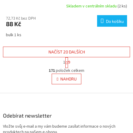
Skladem v centrálním skladu
(2 ks)
72,73 Kč bez DPH
Do košíku
88 Kč
bulk 1 ks
NAČÍST 20 DALŠÍCH
S
1
9
t
O
r
171
položek celkem
v
á
l
NAHORU
n
á
k
d
o
v
Z
a
á
c
á
n
í
p
í
p
a
Odebírat newsletter
r
t
v
Vložte svůj e-mail a my vám budeme zasílat informace o nových
í
k
produktech na našem e-shopu.