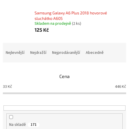
Samsung Galaxy A6 Plus 2018 hovorové
sluchátko A605
Skladem na prodejně
(2 ks)
125 Kč
Ř
a
Nejlevnější
Nejdražší
Nejprodávanější
Abecedně
z
e
n
Cena
í
p
33
Kč
446
Kč
r
o
d
u
k
t
Na skladě
171
ů