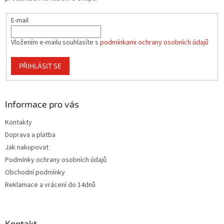
y
v
E-mail
ý
p
i
Vložením e-mailu souhlasíte s
podmínkami ochrany osobních údajů
s
u
PŘIHLÁSIT SE
Informace pro vás
Kontakty
Doprava a platba
Jak nakupovat
Podmínky ochrany osobních údajů
Obchodní podmínky
Reklamace a vrácení do 14dnů
Kontakt