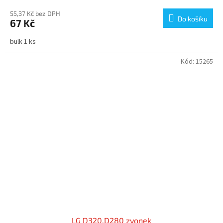
55,37 Kč bez DPH
Do košíku
67 Kč
bulk 1 ks
Kód:
15265
LG D320,D280 zvonek