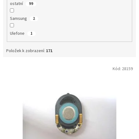
ostatní
99
Samsung
2
Ulefone
1
Položek k zobrazení:
171
V
Kód:
28159
ý
p
i
s
p
r
o
d
u
k