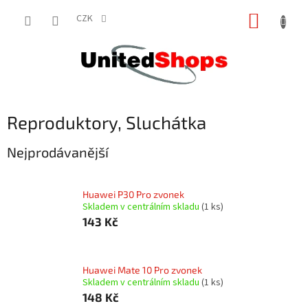
Přejít
NÁKUP
na
CZK
obsah
KOŠÍK
Reproduktory, Sluchátka
Nejprodávanější
Huawei P30 Pro zvonek
Skladem v centrálním skladu
(1 ks)
143 Kč
Huawei Mate 10 Pro zvonek
Skladem v centrálním skladu
(1 ks)
148 Kč