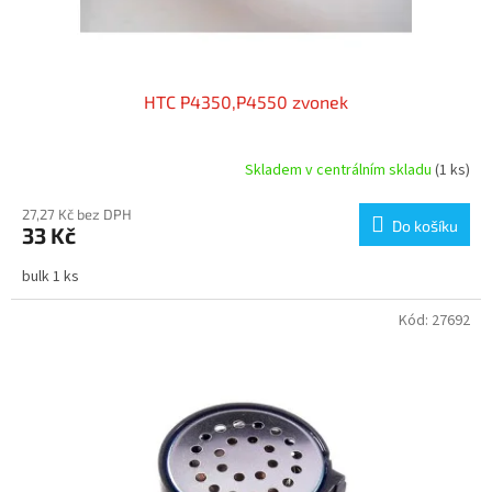
t
ů
HTC P4350,P4550 zvonek
Skladem v centrálním skladu
(1 ks)
27,27 Kč bez DPH
Do košíku
33 Kč
bulk 1 ks
Kód:
27692