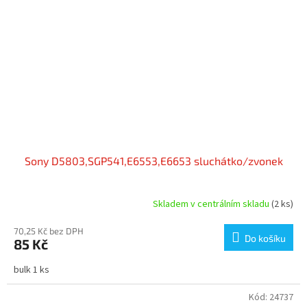
Sony D5803,SGP541,E6553,E6653 sluchátko/zvonek
Skladem v centrálním skladu
(2 ks)
70,25 Kč bez DPH
Do košíku
85 Kč
bulk 1 ks
Kód:
24737