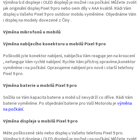
u
Výměna lcd displeje i OLED displejů je možné i na počkání. Můžete zvolit
jak originální displej Pixel 9 pro nebo oem díly v AAA kvalitě. Rádi Vám
displej u Vašeho Pixel 9 pro outdoor mobilu vyměníme. Objednáme Vám
i displej na modely dovezené z Číny .
Výměna mikrofonů u mobilů
Výměna nabíjecího konektoru u mobilů Pixel 9 pro
Poškodili jste konektor nabíjení, nabíječka Vám reaguje jen na kroucení
, nefunguje Vám rychlé nabíjení. Rychle Vám přístroj opravíme,konektor
vyměníme i na počkání. Opravujeme nabíjení pro nové i starší telefony
Pixel 9 pro.
Výměna baterie u mobilů Pixel 9 pro
Snížila se Vám kapacita baterie a mobil už nevydrží co dříve. Rádi Vám
baterie vyměníme. Po objednání baterie pro Vaší Motorolu je
výměna
na počkání.
Výměna displeje u mobilů Pixel 9 pro
Máte poškozené sklo nebo displej u Vašeho telefonu Pixel 9 pro.
Výměna lcd displeje i OLED displejů je možné i na počkání. Můžete zvolit