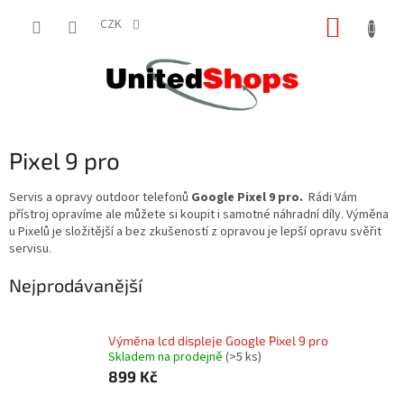
Přejít
NÁKUP
na
CZK
obsah
KOŠÍK
Pixel 9 pro
Servis a opravy outdoor telefonů
Google Pixel 9 pro.
Rádi Vám
přístroj opravíme ale můžete si koupit i samotné náhradní díly. Výměna
u Pixelů je složitější a bez zkušeností z opravou je lepší opravu svěřit
servisu.
Nejprodávanější
Výměna lcd displeje Google Pixel 9 pro
Skladem na prodejně
(>5 ks)
899 Kč