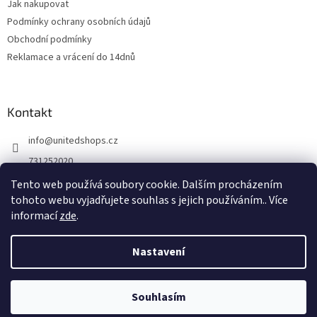
Jak nakupovat
Podmínky ochrany osobních údajů
Obchodní podmínky
Reklamace a vrácení do 14dnů
Kontakt
info
@
unitedshops.cz
731252020
https://www.fb.com/UnitedShops
Tento web používá soubory cookie. Dalším procházením
tohoto webu vyjadřujete souhlas s jejich používáním.. Více
UnitedShops
informací
zde
.
Nastavení
Vytvořil Shoptet
Souhlasím
Copyright 2026
United Shops
. Všechna práva vyhrazena.