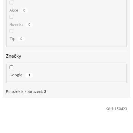
Akce
0
Novinka
0
Tip
0
Značky
Google
1
Položek k zobrazení:
2
V
Kód:
150423
ý
p
i
s