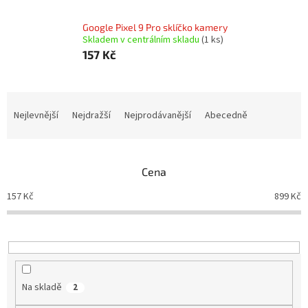
Google Pixel 9 Pro sklíčko kamery
Skladem v centrálním skladu
(1 ks)
157 Kč
Ř
a
Nejlevnější
Nejdražší
Nejprodávanější
Abecedně
z
e
n
Cena
í
p
157
Kč
899
Kč
r
o
d
u
k
t
Na skladě
2
ů