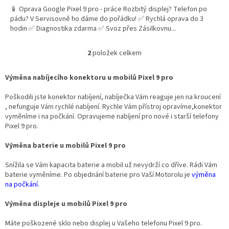
📱 Oprava Google Pixel 9 pro - práce Rozbitý displej? Telefon po
pádu? V Servisovně ho dáme do pořádku! ✅ Rychlá oprava do 3
hodin ✅ Diagnostika zdarma ✅ Svoz přes Zásilkovnu...
2
položek celkem
O
v
l
Výměna nabíjecího konektoru u mobilů Pixel 9 pro
á
d
Poškodili jste konektor nabíjení, nabíječka Vám reaguje jen na kroucení
a
, nefunguje Vám rychlé nabíjení. Rychle Vám přístroj opravíme,konektor
c
vyměníme i na počkání. Opravujeme nabíjení pro nové i starší telefony
í
Pixel 9 pro.
p
r
Výměna baterie u mobilů Pixel 9 pro
v
k
Snížila se Vám kapacita baterie a mobil už nevydrží co dříve. Rádi Vám
y
baterie vyměníme. Po objednání baterie pro Vaší Motorolu je
výměna
v
na počkání.
ý
p
Výměna displeje u mobilů Pixel 9 pro
i
s
Máte poškozené sklo nebo displej u Vašeho telefonu Pixel 9 pro.