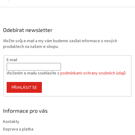
Z
á
p
a
Odebírat newsletter
t
Vložte svůj e-mail a my vám budeme zasílat informace o nových
í
produktech na našem e-shopu.
E-mail
Vložením e-mailu souhlasíte s
podmínkami ochrany osobních údajů
PŘIHLÁSIT SE
Informace pro vás
Kontakty
Doprava a platba