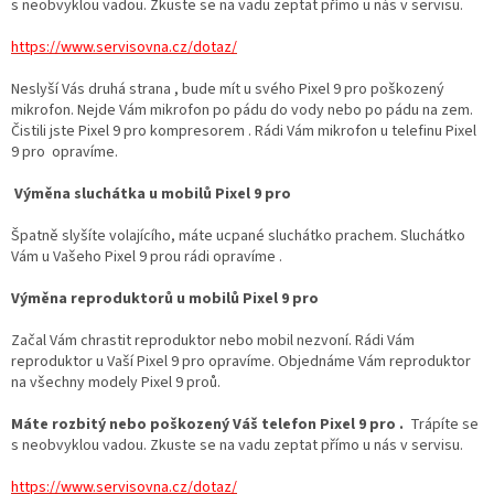
s neobvyklou vadou. Zkuste se na vadu zeptat přímo u nás v servisu.
https://www.servisovna.cz/dotaz/
Neslyší Vás druhá strana , bude mít u svého Pixel 9 pro poškozený
mikrofon. Nejde Vám mikrofon po pádu do vody nebo po pádu na zem.
Čistili jste Pixel 9 pro kompresorem . Rádi Vám mikrofon u telefinu Pixel
9 pro opravíme.
Výměna sluchátka u mobilů Pixel 9 pro
Špatně slyšíte volajícího, máte ucpané sluchátko prachem. Sluchátko
Vám u Vašeho Pixel 9 prou rádi opravíme .
Výměna reproduktorů u mobilů Pixel 9 pro
Začal Vám chrastit reproduktor nebo mobil nezvoní. Rádi Vám
reproduktor u Vaší Pixel 9 pro opravíme. Objednáme Vám reproduktor
na všechny modely Pixel 9 proů.
Máte rozbitý nebo poškozený Váš telefon Pixel 9 pro .
Trápíte se
s neobvyklou vadou. Zkuste se na vadu zeptat přímo u nás v servisu.
https://www.servisovna.cz/dotaz/