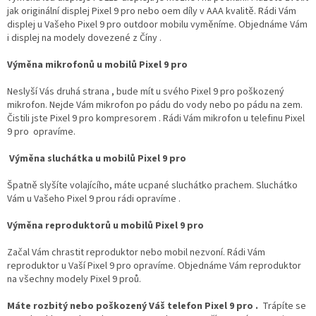
jak originální displej Pixel 9 pro nebo oem díly v AAA kvalitě. Rádi Vám
displej u Vašeho Pixel 9 pro outdoor mobilu vyměníme. Objednáme Vám
i displej na modely dovezené z Číny .
Výměna mikrofonů u mobilů Pixel 9 pro
Neslyší Vás druhá strana , bude mít u svého Pixel 9 pro poškozený
mikrofon. Nejde Vám mikrofon po pádu do vody nebo po pádu na zem.
Čistili jste Pixel 9 pro kompresorem . Rádi Vám mikrofon u telefinu Pixel
9 pro opravíme.
Výměna sluchátka u mobilů Pixel 9 pro
Špatně slyšíte volajícího, máte ucpané sluchátko prachem. Sluchátko
Vám u Vašeho Pixel 9 prou rádi opravíme .
Výměna reproduktorů u mobilů Pixel 9 pro
Začal Vám chrastit reproduktor nebo mobil nezvoní. Rádi Vám
reproduktor u Vaší Pixel 9 pro opravíme. Objednáme Vám reproduktor
na všechny modely Pixel 9 proů.
Máte rozbitý nebo poškozený Váš telefon Pixel 9 pro .
Trápíte se