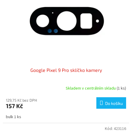
p
r
o
d
u
k
t
ů
Google Pixel 9 Pro sklíčko kamery
Skladem v centrálním skladu
(1 ks)
129,75 Kč bez DPH
Do košíku
157 Kč
bulk 1 ks
Kód:
423116