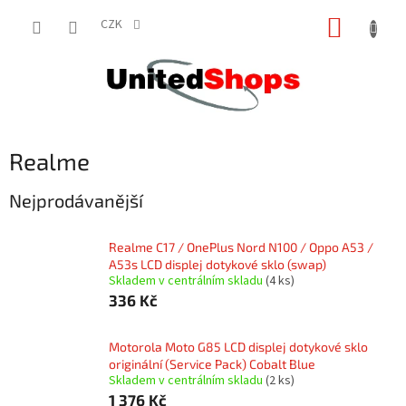
Přejít
NÁKUP
na
CZK
obsah
KOŠÍK
Realme
Nejprodávanější
Realme C17 / OnePlus Nord N100 / Oppo A53 /
A53s LCD displej dotykové sklo (swap)
Skladem v centrálním skladu
(4 ks)
336 Kč
Motorola Moto G85 LCD displej dotykové sklo
originální (Service Pack) Cobalt Blue
Skladem v centrálním skladu
(2 ks)
1 376 Kč