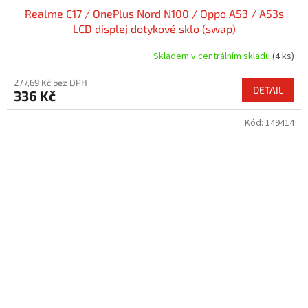
Realme C17 / OnePlus Nord N100 / Oppo A53 / A53s
LCD displej dotykové sklo (swap)
Skladem v centrálním skladu
(4 ks)
277,69 Kč bez DPH
DETAIL
336 Kč
Kód:
149414