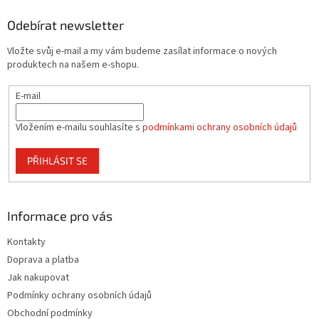
í
p
í
p
a
Odebírat newsletter
r
t
v
Vložte svůj e-mail a my vám budeme zasílat informace o nových
í
k
produktech na našem e-shopu.
y
v
E-mail
ý
p
i
Vložením e-mailu souhlasíte s
podmínkami ochrany osobních údajů
s
u
PŘIHLÁSIT SE
Informace pro vás
Kontakty
Doprava a platba
Jak nakupovat
Podmínky ochrany osobních údajů
Obchodní podmínky