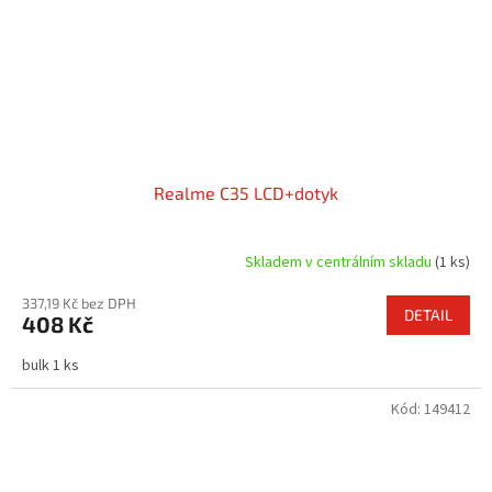
Realme C35 LCD+dotyk
Skladem v centrálním skladu
(1 ks)
337,19 Kč bez DPH
DETAIL
408 Kč
bulk 1 ks
Kód:
149412