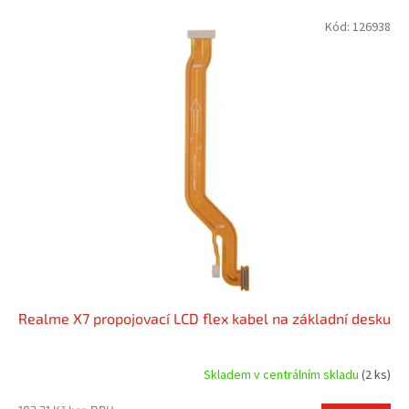
V
Kód:
126938
ý
p
i
s
p
r
o
d
u
k
t
ů
Realme X7 propojovací LCD flex kabel na základní desku
Skladem v centrálním skladu
(2 ks)