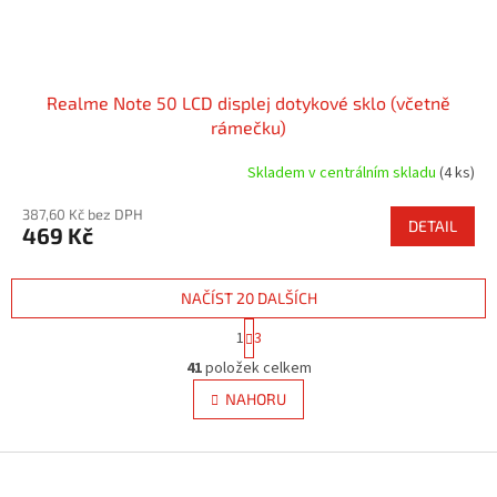
Realme Note 50 LCD displej dotykové sklo (včetně
rámečku)
Skladem v centrálním skladu
(4 ks)
387,60 Kč bez DPH
DETAIL
469 Kč
NAČÍST 20 DALŠÍCH
S
1
3
t
O
r
41
položek celkem
v
á
l
NAHORU
n
á
k
d
o
v
Z
a
á
c
á
n