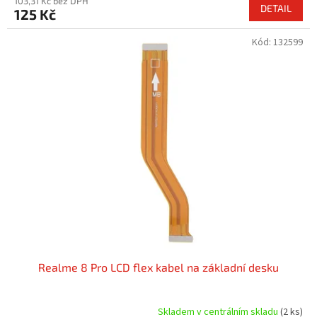
103,31 Kč bez DPH
DETAIL
125 Kč
Kód:
132599
Realme 8 Pro LCD flex kabel na základní desku
Skladem v centrálním skladu
(2 ks)