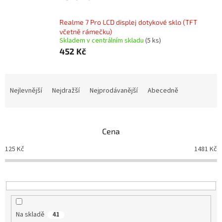
Realme 7 Pro LCD displej dotykové sklo (TFT
včetně rámečku)
Skladem v centrálním skladu
(5 ks)
452 Kč
Ř
a
Nejlevnější
Nejdražší
Nejprodávanější
Abecedně
z
e
n
Cena
í
p
125
Kč
1481
Kč
r
o
d
u
k
t
Na skladě
41
ů