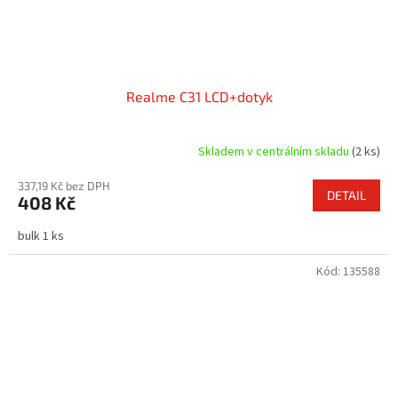
Realme C31 LCD+dotyk
Skladem v centrálním skladu
(2 ks)
337,19 Kč bez DPH
DETAIL
408 Kč
bulk 1 ks
Kód:
135588