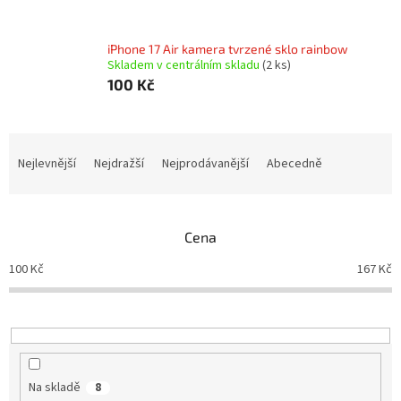
iPhone 17 Air kamera tvrzené sklo rainbow
Skladem v centrálním skladu
(2 ks)
100 Kč
Ř
a
Nejlevnější
Nejdražší
Nejprodávanější
Abecedně
z
e
n
Cena
í
p
100
Kč
167
Kč
r
o
d
u
k
t
Na skladě
8
ů