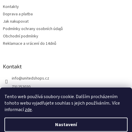
Kontakty
Doprava a platba
Jak nakupovat
Podmínky ochrany osobních údajů
Obchodní podmínky
Reklamace a vrácení do 14dnů
Kontakt
info
@
unitedshops.cz
731252020
https://www.fb.com/UnitedShops
Tento web používá soubory cookie. Dalším procházením
tohoto webu vyjadřujete souhlas s jejich používáním.. Více
UnitedShops
informací
zde
.
Nastavení
Vytvořil Shoptet