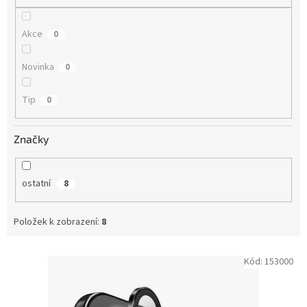
Akce
0
Novinka
0
Tip
0
Značky
ostatní
8
Položek k zobrazení:
8
V
Kód:
153000
ý
p
i