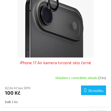
s
p
r
o
d
u
k
t
ů
iPhone 17 Air kamera tvrzené sklo černé
Skladem v centrálním skladu
(2 ks)
82,64 Kč bez DPH
Do košíku
100 Kč
bulk 1 ks