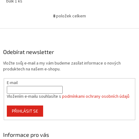
bulk 1 ks
8
položek celkem
O
v
l
Z
á
á
d
p
a
a
Odebírat newsletter
c
t
í
Vložte svůj e-mail a my vám budeme zasílat informace o nových
í
p
produktech na našem e-shopu.
r
v
E-mail
k
y
v
Vložením e-mailu souhlasíte s
podmínkami ochrany osobních údajů
ý
p
PŘIHLÁSIT SE
i
s
u
Informace pro vás