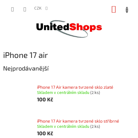
Přejít
NÁKUP
na
CZK
obsah
KOŠÍK
iPhone 17 air
Nejprodávanější
iPhone 17 Air kamera tvrzené sklo zlaté
Skladem v centrálním skladu
(2 ks)
100 Kč
iPhone 17 Air kamera tvrzené sklo stříbrné
Skladem v centrálním skladu
(2 ks)
100 Kč