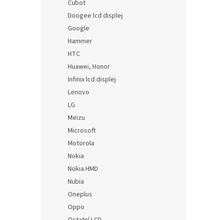
Cubot
Doogee lcd displej
Google
Hammer
HTC
Huawei, Honor
Infinix lcd displej
Lenovo
LG
Meizu
Microsoft
Motorola
Nokia
Nokia HMD
Nubia
Oneplus
Oppo