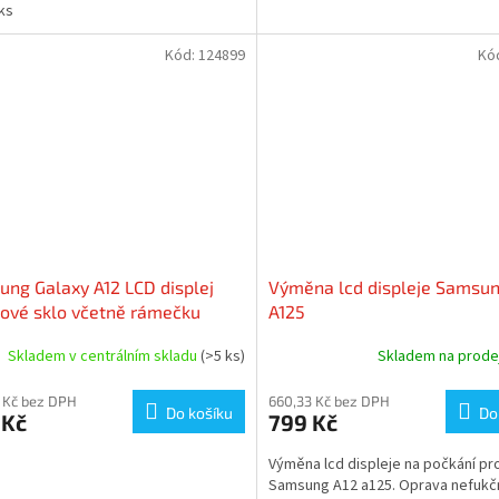
 ks
Kód:
124899
Kó
ng Galaxy A12 LCD displej
Výměna lcd displeje Samsun
ové sklo včetně rámečku
A125
F
Skladem v centrálním skladu
(>5 ks)
Skladem na prod
 Kč bez DPH
660,33 Kč bez DPH
Do košíku
Do
 Kč
799 Kč
Výměna lcd displeje na počkání pr
Samsung A12 a125. Oprava nefukč