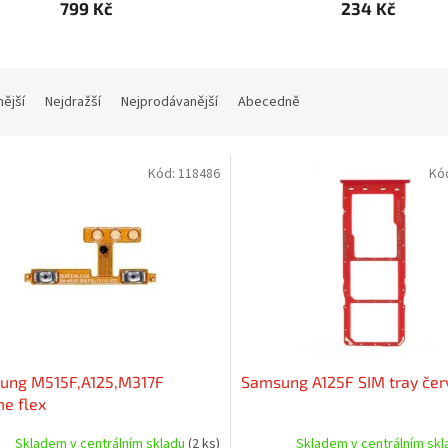
799 Kč
234 Kč
nější
Nejdražší
Nejprodávanější
Abecedně
Kód:
118486
Kó
ung M515F,A125,M317F
Samsung A125F SIM tray čer
e flex
Skladem v centrálním skladu
(2 ks)
Skladem v centrálním sk