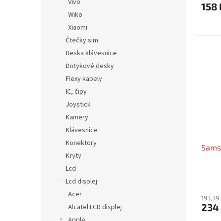
Vivo
158 
Wiko
Xiaomi
Čtečky sim
Deska klávesnice
Dotykové desky
Flexy kabely
IC, čipy
Joystick
Kamery
Klávesnice
Konektory
Sams
Kryty
Lcd
Lcd displej
Acer
193,39
234
Alcatel LCD displej
Apple