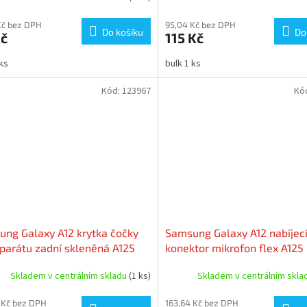
Kč bez DPH
95,04 Kč bez DPH
Do košíku
Do
Kč
115 Kč
 ks
bulk 1 ks
Kód:
123967
Kó
ng Galaxy A12 krytka čočky
Samsung Galaxy A12 nabíjec
parátu zadní skleněná A125
konektor mikrofon flex A125
Skladem v centrálním skladu
(1 ks)
Skladem v centrálním skl
 Kč bez DPH
163,64 Kč bez DPH