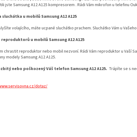
tili jste Samsung A12 A125 kompresorem . Rádi Vám mikrofon u telefinu Ou
 sluchátka u mobilů Samsung A12 A125
lyšíte volajícího, máte ucpané sluchátko prachem. Sluchátko Vám u Vašeh
 reproduktorů u mobilů Samsung A12 A125
ám chrastit reproduktor nebo mobil nezvoní. Rádi Vám reproduktor u Vaší
hny modely Samsung A12 A125.
zbitý nebo poškozený Váš telefon Samsung A12 A125.
Trápíte se s ne
/www.servisovna.cz/dotaz/