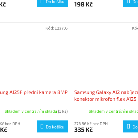
Do košíku
Do
Kč
198 Kč
Kód:
123795
Kó
ung A125F přední kamera 8MP
Samsung Galaxy A12 nabíjec
konektor mikrofon flex A125
(Service Pack)
Skladem v centrálním skladu
(1 ks)
Skladem v centrálním skl
 Kč bez DPH
276,86 Kč bez DPH
Do košíku
Do
 Kč
335 Kč