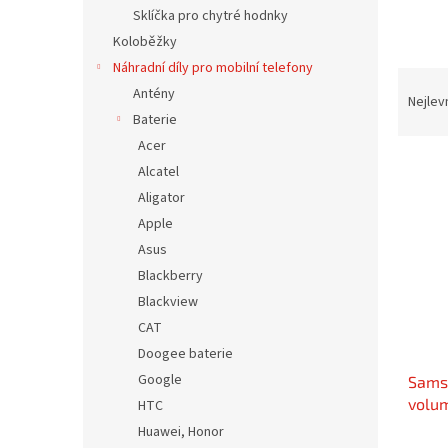
n
Sklíčka pro chytré hodnky
e
Koloběžky
l
Náhradní díly pro mobilní telefony
Ř
Antény
a
Nejlev
Baterie
z
e
Acer
V
n
Alcatel
ý
í
Aligator
p
p
Apple
i
r
Asus
s
o
p
d
Blackberry
r
u
Blackview
o
k
CAT
d
t
Doogee baterie
u
ů
Google
Sams
k
volum
t
HTC
ů
Huawei, Honor