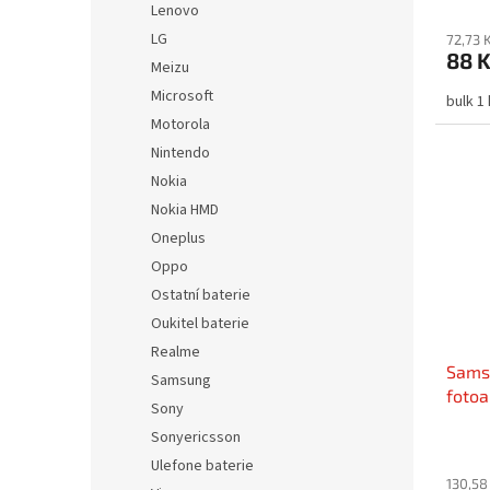
Lenovo
LG
72,73 
88 
Meizu
Microsoft
bulk 1
Motorola
Nintendo
Nokia
Nokia HMD
Oneplus
Oppo
Ostatní baterie
Oukitel baterie
Realme
Samsu
Samsung
fotoa
Sony
Sonyericsson
Ulefone baterie
130,58