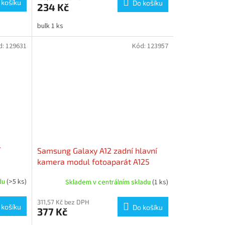
 košíku
Do košíku
234 Kč
bulk 1 ks
d:
129631
Kód:
123957
í
Samsung Galaxy A12 zadní hlavní
kamera modul fotoaparát A125
adu
(>5 ks)
Skladem v centrálním skladu
(1 ks)
311,57 Kč bez DPH
 košíku
Do košíku
377 Kč