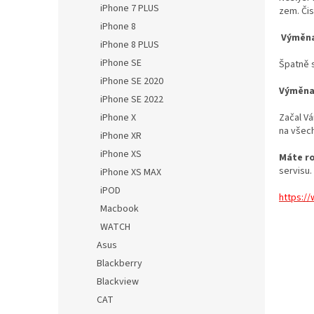
iPhone 7 PLUS
zem. Čis
iPhone 8
Výměna
iPhone 8 PLUS
iPhone SE
Špatně s
iPhone SE 2020
Výměna
iPhone SE 2022
Začal V
iPhone X
na všec
iPhone XR
iPhone XS
Máte ro
servisu.
iPhone XS MAX
iPOD
https:/
Macbook
WATCH
Asus
Blackberry
Blackview
CAT