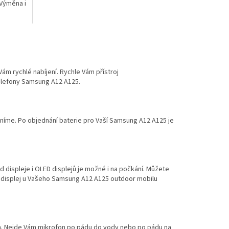
Výměna i
Vám rychlé nabíjení. Rychle Vám přístroj
telefony Samsung A12 A125.
ěníme. Po objednání baterie pro Vaší Samsung A12 A125 je
displeje i OLED displejů je možné i na počkání. Můžete
ám displej u Vašeho Samsung A12 A125 outdoor mobilu
n. Nejde Vám mikrofon po pádu do vody nebo po pádu na