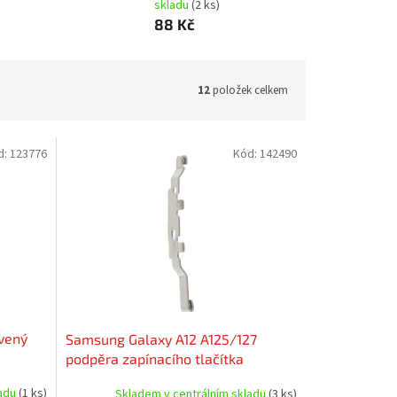
skladu
(2 ks)
88 Kč
12
položek celkem
d:
123776
Kód:
142490
vený
Samsung Galaxy A12 A125/127
podpěra zapínacího tlačítka
ladu
(1 ks)
Skladem v centrálním skladu
(3 ks)