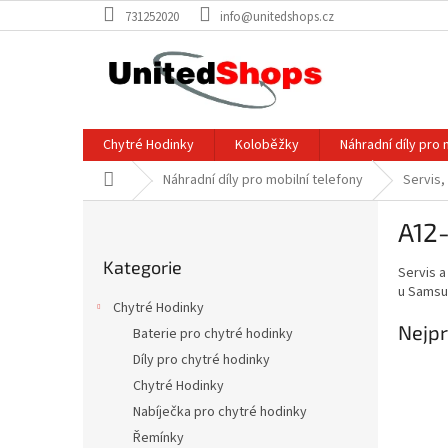
Přejít
731252020
info@unitedshops.cz
na
obsah
Chytré Hodinky
Koloběžky
Náhradní díly pro 
Domů
Náhradní díly pro mobilní telefony
Servis,
P
A12
o
Přeskočit
s
Kategorie
kategorie
Servis a
t
u Samsun
r
Chytré Hodinky
a
Nejpr
Baterie pro chytré hodinky
n
Díly pro chytré hodinky
n
í
Chytré Hodinky
p
Nabíječka pro chytré hodinky
a
Řemínky