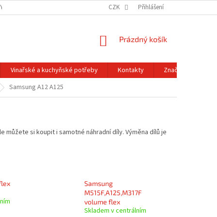
Y OCHRANY OSOBNÍCH ÚDAJŮ
OBCHODNÍ PODMÍNKY
CZK
Přihlášení
REKLAMACE A
NÁKUPNÍ
Prázdný košík
KOŠÍK
Vinařské a kuchyňské potřeby
Kontakty
Značky
Samsung A12 A125
e můžete si koupit i samotné náhradní díly. Výměna dílů je
lex
Samsung
M515F,A125,M317F
lním
volume flex
Skladem v centrálním