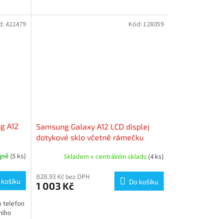
d:
422479
Kód:
128059
g A12
Samsung Galaxy A12 LCD displej
dotykové sklo včetně rámečku
A125F (Service Pack)
ejně
(5 ks)
Skladem v centrálním skladu
(4 ks)
828,93 Kč bez DPH
 košíku
Do košíku
1 003 Kč
o telefon
ního