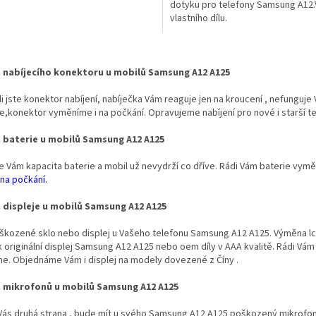
dotyku pro telefony Samsung A12.
vlastního dílu.
O
v
nabíjecího konektoru u mobilů Samsung A12 A125
l
á
i jste konektor nabíjení, nabíječka Vám reaguje jen na kroucení , nefunguje 
d
,konektor vyměníme i na počkání. Opravujeme nabíjení pro nové i starší 
a
c
baterie u mobilů Samsung A12 A125
í
p
se Vám kapacita baterie a mobil už nevydrží co dříve. Rádi Vám baterie vym
r
na počkání.
v
k
displeje u mobilů Samsung A12 A125
y
v
kozené sklo nebo displej u Vašeho telefonu Samsung A12 A125. Výměna lcd 
ý
ak originální displej Samsung A12 A125 nebo oem díly v AAA kvalitě. Rádi V
p
e. Objednáme Vám i displej na modely dovezené z Číny .
i
s
 mikrofonů u mobilů Samsung A12 A125
u
 Vás druhá strana , bude mít u svého Samsung A12 A125 poškozený mikrofo