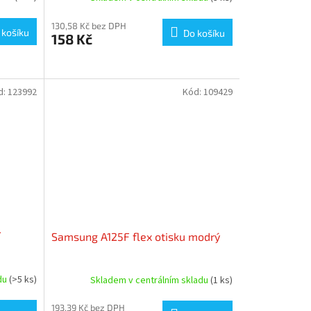
130,58 Kč bez DPH
 košíku
Do košíku
158 Kč
d:
123992
Kód:
109429
í
Samsung A125F flex otisku modrý
adu
(>5 ks)
Skladem v centrálním skladu
(1 ks)
193,39 Kč bez DPH