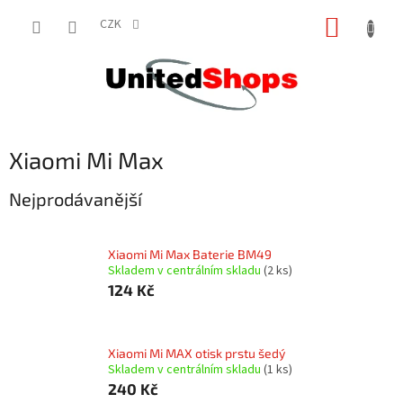
Přejít
NÁKUP
na
CZK
obsah
KOŠÍK
Xiaomi Mi Max
Nejprodávanější
Xiaomi Mi Max Baterie BM49
Skladem v centrálním skladu
(2 ks)
124 Kč
Xiaomi Mi MAX otisk prstu šedý
Skladem v centrálním skladu
(1 ks)
240 Kč