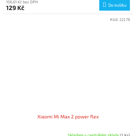
106,61 Kč bez DPH
Do košíku
129 Kč
Kód:
22176
Xiaomi Mi Max 2 power flex
Skladem v centrálním skladu
(1 ks)