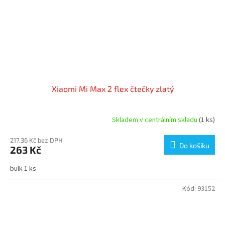
Xiaomi Mi Max 2 flex čtečky zlatý
Skladem v centrálním skladu
(1 ks)
217,36 Kč bez DPH
Do košíku
263 Kč
bulk 1 ks
Kód:
93152