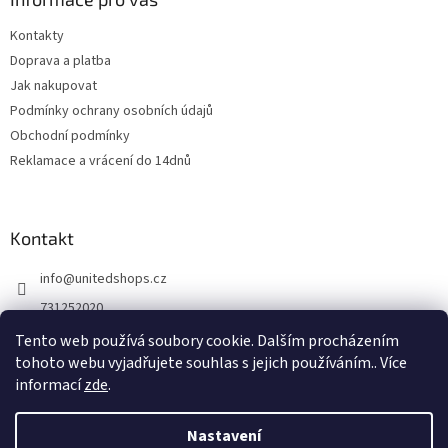
Kontakty
Doprava a platba
Jak nakupovat
Podmínky ochrany osobních údajů
Obchodní podmínky
Reklamace a vrácení do 14dnů
Kontakt
info
@
unitedshops.cz
731252020
https://www.fb.com/UnitedShops
Tento web používá soubory cookie. Dalším procházením
tohoto webu vyjadřujete souhlas s jejich používáním.. Více
UnitedShops
informací
zde
.
Nastavení
Vytvořil Shoptet