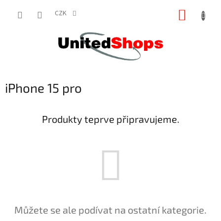
Přejít
NÁKUP
na
CZK
obsah
KOŠÍK
iPhone 15 pro
Produkty teprve připravujeme.
Můžete se ale podívat na ostatní kategorie.