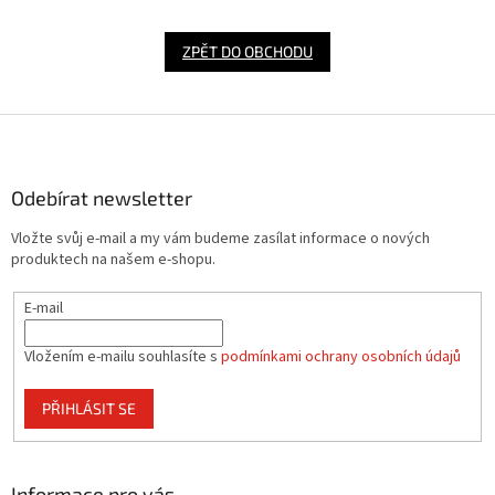
ZPĚT DO OBCHODU
Z
á
p
a
Odebírat newsletter
t
Vložte svůj e-mail a my vám budeme zasílat informace o nových
í
produktech na našem e-shopu.
E-mail
Vložením e-mailu souhlasíte s
podmínkami ochrany osobních údajů
PŘIHLÁSIT SE
Informace pro vás