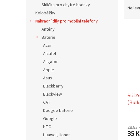
Ř
n
Sklíčka pro chytré hodnky
a
e
Nejlev
Koloběžky
z
l
e
Náhradní díly pro mobilní telefony
V
n
Antény
ý
í
Baterie
p
p
Acer
i
r
Alcatel
s
o
p
Aligator
d
r
u
Apple
o
k
Asus
d
t
Blackberry
u
ů
Blackview
SGDY
k
(Bulk
CAT
t
ů
Doogee baterie
Google
HTC
28,93 
35 K
Huawei, Honor