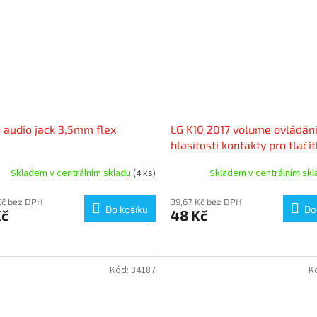
 audio jack 3,5mm flex
LG K10 2017 volume ovládán
hlasitosti kontakty pro tlačí
Skladem v centrálním skladu
(4 ks)
Skladem v centrálním sk
Kč bez DPH
39,67 Kč bez DPH
Do košíku
Do
Kč
48 Kč
Kód:
34187
K