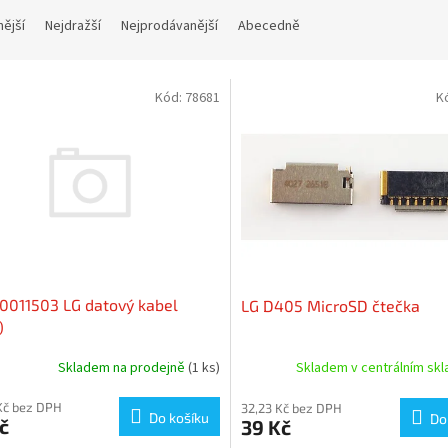
nější
Nejdražší
Nejprodávanější
Abecedně
Kód:
78681
K
0011503 LG datový kabel
LG D405 MicroSD čtečka
)
Skladem na prodejně
(1 ks)
Skladem v centrálním sk
Kč bez DPH
32,23 Kč bez DPH
Do košíku
Do
č
39 Kč