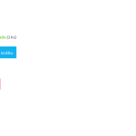
ladu
(2 ks)
 košíku