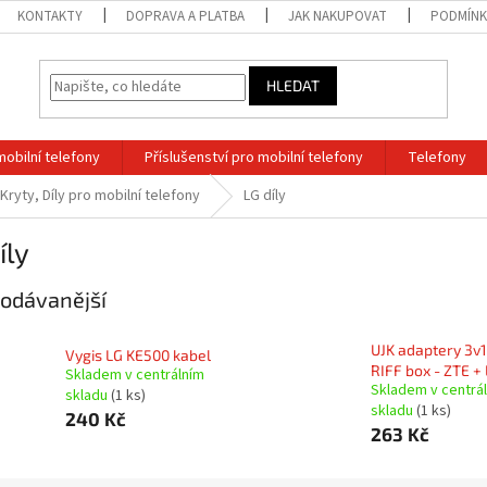
KONTAKTY
DOPRAVA A PLATBA
JAK NAKUPOVAT
PODMÍNK
HLEDAT
mobilní telefony
Příslušenství pro mobilní telefony
Telefony
 Kryty, Díly pro mobilní telefony
LG díly
íly
odávanější
UJK adaptery 3v1
Vygis LG KE500 kabel
RIFF box - ZTE +
Skladem v centrálním
Skladem v centrá
skladu
(1 ks)
skladu
(1 ks)
240 Kč
263 Kč