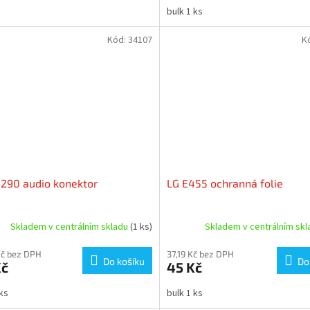
bulk 1 ks
Kód:
34107
K
290 audio konektor
LG E455 ochranná folie
Skladem v centrálním skladu
(1 ks)
Skladem v centrálním sk
Kč bez DPH
37,19 Kč bez DPH
Do košíku
Do
Kč
45 Kč
 ks
bulk 1 ks