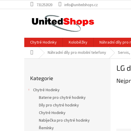
Přejít
731252020
info@unitedshops.cz
na
obsah
Chytré Hodinky
Koloběžky
Náhradní díly pro 
Domů
Náhradní díly pro mobilní telefony
Servis,
P
LG d
o
Přeskočit
s
Kategorie
kategorie
Nejpr
t
r
Chytré Hodinky
a
Baterie pro chytré hodinky
n
Díly pro chytré hodinky
n
í
Chytré Hodinky
p
Nabíječka pro chytré hodinky
a
Řemínky