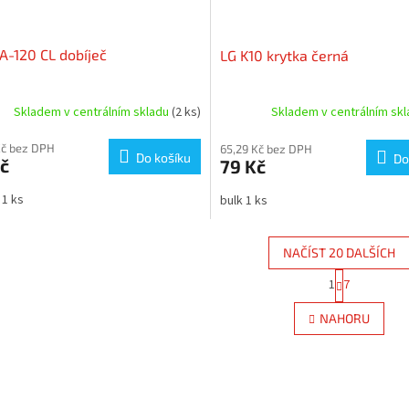
A-120 CL dobíječ
LG K10 krytka černá
Skladem v centrálním skladu
(2 ks)
Skladem v centrálním sk
Kč bez DPH
65,29 Kč bez DPH
Do košíku
Do
č
79 Kč
 1 ks
bulk 1 ks
NAČÍST 20 DALŠÍCH
S
1
7
O
t
r
v
NAHORU
á
l
n
á
k
d
o
a
v
c
á