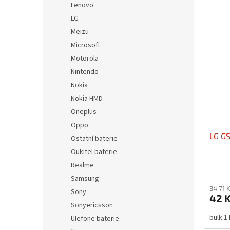
Lenovo
LG
Meizu
Microsoft
Motorola
Nintendo
Nokia
Nokia HMD
Oneplus
Oppo
LG GS
Ostatní baterie
Oukitel baterie
Realme
Samsung
34,71 
Sony
42 
Sonyericsson
bulk 1
Ulefone baterie