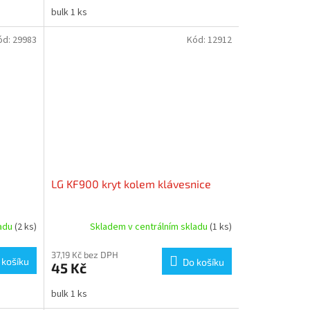
bulk 1 ks
ód:
29983
Kód:
12912
LG KF900 kryt kolem klávesnice
ladu
(2 ks)
Skladem v centrálním skladu
(1 ks)
37,19 Kč bez DPH
 košíku
Do košíku
45 Kč
bulk 1 ks