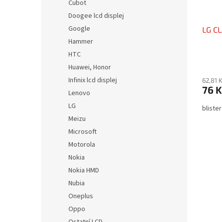
Cubot
Doogee lcd displej
Google
LG CL
Hammer
HTC
Huawei, Honor
Infinix lcd displej
62,81 
76 K
Lenovo
LG
blister
Meizu
Microsoft
Motorola
Nokia
Nokia HMD
Nubia
Oneplus
Oppo