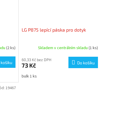
LG P875 lepící páska pro dotyk
ladu
(2 ks)
Skladem v centrálním skladu
(1 ks)
60,33 Kč bez DPH
 košíku
Do košíku
73 Kč
bulk 1 ks
ód:
19467