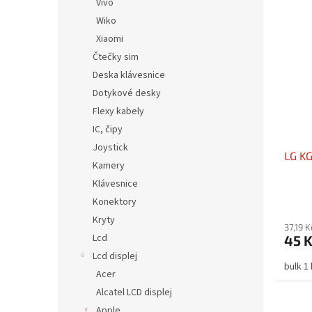
Vivo
Wiko
Xiaomi
Čtečky sim
Deska klávesnice
Dotykové desky
Flexy kabely
IC, čipy
Joystick
LG KG
Kamery
Klávesnice
Konektory
Kryty
37,19 
Lcd
45 
Lcd displej
bulk 1
Acer
Alcatel LCD displej
Apple