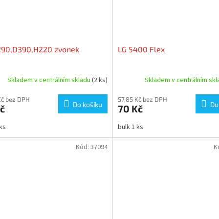
290,D390,H220 zvonek
LG 5400 Flex
Skladem v centrálním skladu
(2 ks)
Skladem v centrálním sk
Kč bez DPH
57,85 Kč bez DPH
Do košíku
Do
č
70 Kč
 ks
bulk 1 ks
Kód:
37094
K