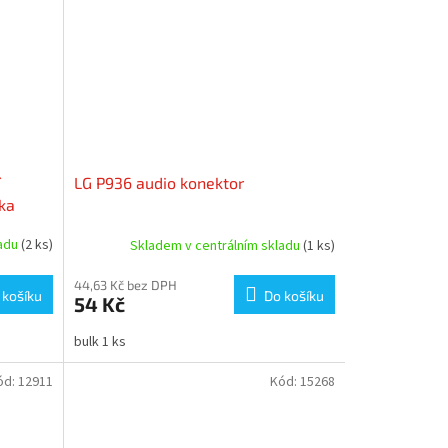
í
LG P936 audio konektor
tka
ladu
(2 ks)
Skladem v centrálním skladu
(1 ks)
44,63 Kč bez DPH
 košíku
Do košíku
54 Kč
bulk 1 ks
ód:
12911
Kód:
15268