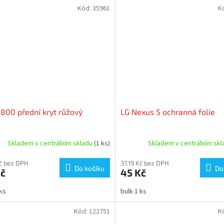
Kód:
35961
K
800 přední kryt růžový
LG Nexus 5 ochranná folie
Skladem v centrálním skladu
(1 ks)
Skladem v centrálním sk
Kč bez DPH
37,19 Kč bez DPH
Do košíku
Do
Kč
45 Kč
 ks
bulk 1 ks
Kód:
122751
K