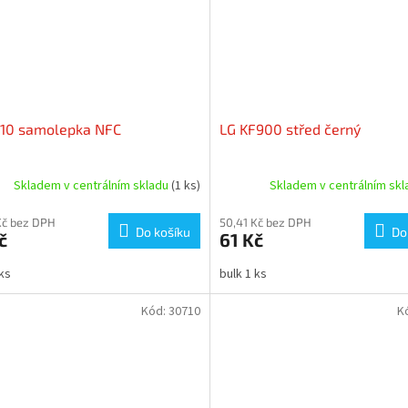
610 samolepka NFC
LG KF900 střed černý
Skladem v centrálním skladu
(1 ks)
Skladem v centrálním sk
Kč bez DPH
50,41 Kč bez DPH
Do košíku
Do
č
61 Kč
 ks
bulk 1 ks
Kód:
30710
K