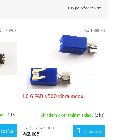
135
položek celkem
ód:
15263
Kód:
30696
LG G PAD V500 vibra modul
ladu
(1 ks)
Skladem v centrálním skladu
(2 ks)
34,71 Kč bez DPH
 košíku
Do košíku
42 Kč