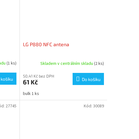
LG P880 NFC antena
ladu
(1 ks)
Skladem v centrálním skladu
(2 ks)
50,41 Kč bez DPH
 košíku
Do košíku
61 Kč
bulk 1 ks
ód:
27745
Kód:
30089