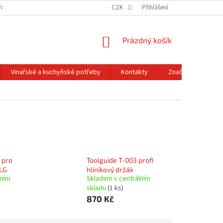
Y OCHRANY OSOBNÍCH ÚDAJŮ
OBCHODNÍ PODMÍNKY
CZK
Přihlášení
REKLAMACE A
NÁKUPNÍ
Prázdný košík
KOŠÍK
Vinařské a kuchyňské potřeby
Kontakty
Značky
 pro
Toolguide T-003 profi
 LG
hliníkový držák
lním
Skladem v centrálním
skladu
(1 ks)
870 Kč