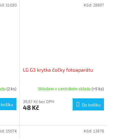
ód:
31030
Kód:
28807
LG G3 krytka čočky fotoaparátu
ladu
(2 ks)
Skladem v centrálním skladu
(>5 ks)
39,67 Kč bez DPH
 košíku
Do košíku
48 Kč
ód:
25074
Kód:
13876