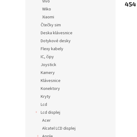
Vivo
454
Wiko
Xiaomi
Čtečky sim
Deska klávesnice
Dotykové desky
Flexy kabely
IC, čipy
Joystick
Kamery
Klávesnice
Konektory
Kryty
Lcd
Lcd displej
Acer
Alcatel LCD displej
Apple