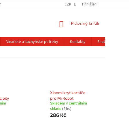
Y OCHRANY OSOBNÍCH ÚDAJŮ
OBCHODNÍ PODMÍNKY
CZK
Přihlášení
REKLAMACE A
NÁKUPNÍ
Prázdný košík
KOŠÍK
Vinařské a kuchyňské potřeby
Kontakty
Značky
Xiaomi kryt kartáče
 bílý
pro Mi Robot
lním
Skladem v centrálním
skladu
(2 ks)
286 Kč