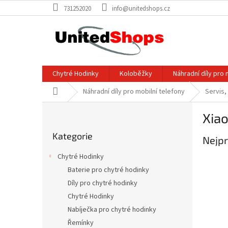
Přejít
731252020
info@unitedshops.cz
na
obsah
Chytré Hodinky
Koloběžky
Náhradní díly pro 
Domů
Náhradní díly pro mobilní telefony
Servis,
P
Xia
o
Přeskočit
s
Kategorie
kategorie
Nejpr
t
r
Chytré Hodinky
a
Baterie pro chytré hodinky
n
Díly pro chytré hodinky
n
í
Chytré Hodinky
p
Nabíječka pro chytré hodinky
a
Řemínky