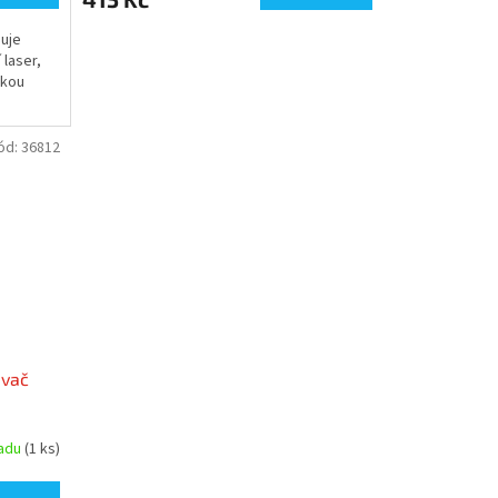
uje
 laser,
ukou
ód:
36812
avač
ladu
(1 ks)