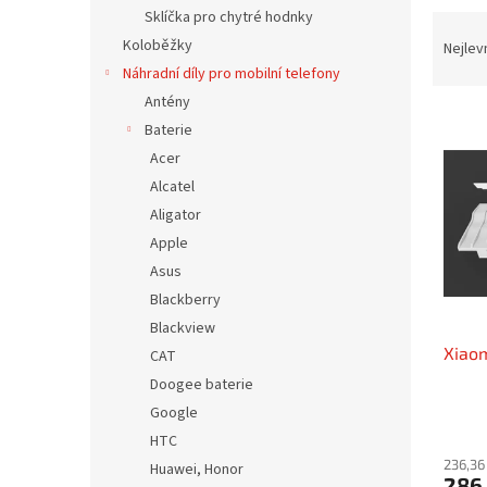
n
Sklíčka pro chytré hodnky
Ř
e
a
Koloběžky
Nejlev
l
z
Náhradní díly pro mobilní telefony
e
Antény
V
n
Baterie
ý
í
Acer
p
p
Alcatel
i
r
s
o
Aligator
p
d
Apple
r
u
Asus
o
k
Blackberry
d
t
Blackview
u
ů
Xiaom
k
CAT
t
Doogee baterie
ů
Google
HTC
236,36
Huawei, Honor
286