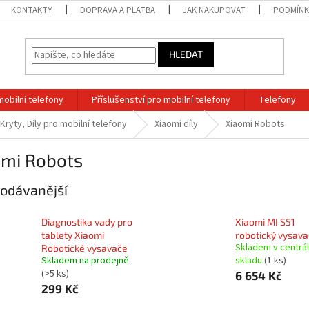
KONTAKTY
DOPRAVA A PLATBA
JAK NAKUPOVAT
PODMÍNK
HLEDAT
mobilní telefony
Příslušenství pro mobilní telefony
Telefony
 Kryty, Díly pro mobilní telefony
Xiaomi díly
Xiaomi Robots
omi Robots
odávanější
Diagnostika vady pro
Xiaomi MI S51
tablety Xiaomi
robotický vysavač
Skladem v centrá
Robotické vysavače
Skladem na prodejně
skladu
(1 ks)
(>5 ks)
6 654 Kč
299 Kč