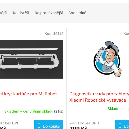
nější
Nejdražší
Nejprodávanější
Abecedně
Kód:
36816
Kó
i kryt kartáče pro Mi Robot
Diagnostika vady pro tablet
Xiaomi Robotické vysavače
Skladem na 
Skladem v centrálním skladu
(2 ks)
Průměrné
hodnocení
produktu
 Kč bez DPH
247,11 Kč bez DPH
Do košíku
Do
 Kč
299 Kč
je