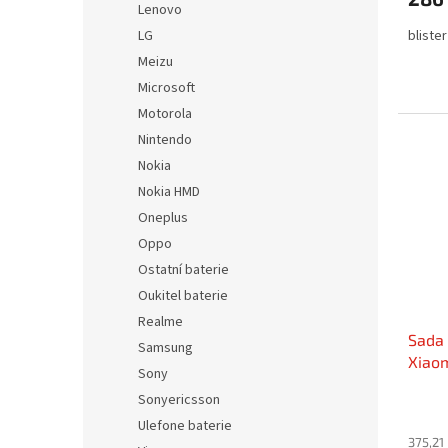
Lenovo
blister
LG
Meizu
Microsoft
Motorola
Nintendo
Nokia
Nokia HMD
Oneplus
Oppo
Ostatní baterie
Oukitel baterie
Realme
Sada 
Samsung
Xiao
Sony
Sonyericsson
Ulefone baterie
375,21