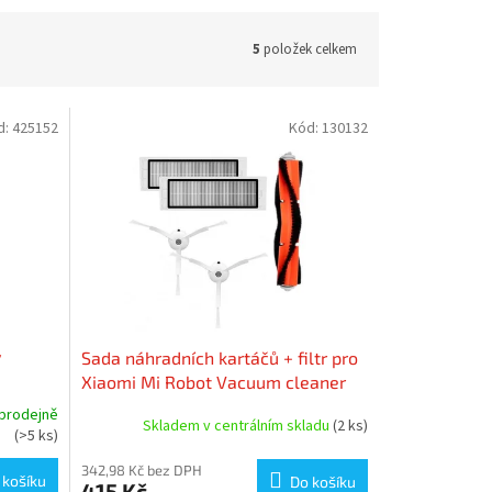
5
položek celkem
d:
425152
Kód:
130132
y
Sada náhradních kartáčů + filtr pro
Xiaomi Mi Robot Vacuum cleaner
prodejně
Skladem v centrálním skladu
(2 ks)
(>5 ks)
342,98 Kč bez DPH
 košíku
Do košíku
415 Kč