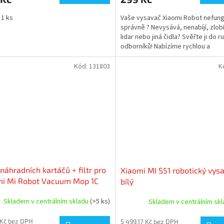
5,0
 1 ks
Vaše vysavač Xiaomi Robot nefung
z
správně ? Nevysává, nenabíjí, zlobí
5
lidar nebo jiná čidla? Svěřte ji do r
hvězdiček.
odborníků! Nabízíme rychlou a
profesionální diagnostiku,...
Kód:
131803
K
náhradních kartáčů + filtr pro
Xiaomi MI S51 robotický vys
mi Mi Robot Vacuum Mop 1C
bílý
Skladem v centrálním skladu
(>5 ks)
Skladem v centrálním sk
 Kč bez DPH
5 499,17 Kč bez DPH