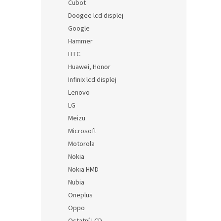
Cubot
Doogee lcd displej
Google
Hammer
HTC
Huawei, Honor
Infinix lcd displej
Lenovo
LG
Meizu
Microsoft
Motorola
Nokia
Nokia HMD
Nubia
Oneplus
Oppo