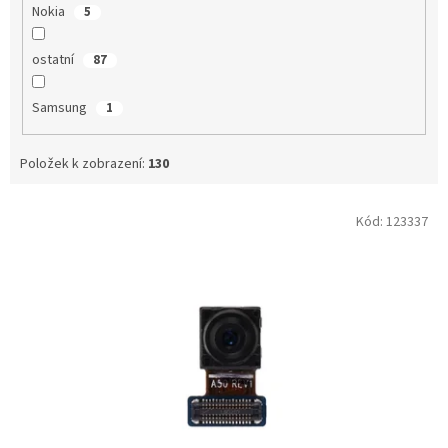
Nokia
5
ostatní
87
Samsung
1
Položek k zobrazení:
130
V
Kód:
123337
ý
p
i
s
p
r
o
d
u
k