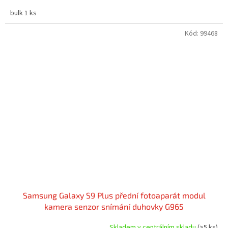
bulk 1 ks
Kód:
99468
Samsung Galaxy S9 Plus přední fotoaparát modul
kamera senzor snímání duhovky G965
Skladem v centrálním skladu
(>5 ks)