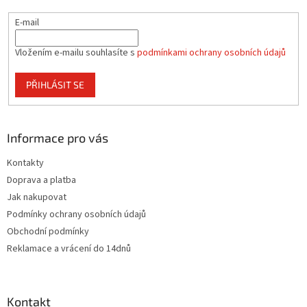
y
v
E-mail
ý
p
i
Vložením e-mailu souhlasíte s
podmínkami ochrany osobních údajů
s
u
PŘIHLÁSIT SE
Informace pro vás
Kontakty
Doprava a platba
Jak nakupovat
Podmínky ochrany osobních údajů
Obchodní podmínky
Reklamace a vrácení do 14dnů
Kontakt