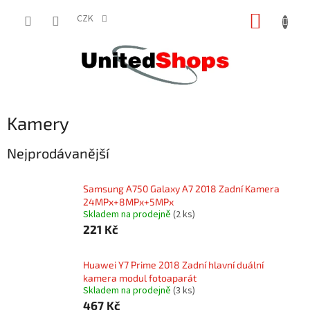
Přejít
NÁKUP
na
CZK
obsah
KOŠÍK
Kamery
Nejprodávanější
Samsung A750 Galaxy A7 2018 Zadní Kamera
24MPx+8MPx+5MPx
Skladem na prodejně
(2 ks)
221 Kč
Huawei Y7 Prime 2018 Zadní hlavní duální
kamera modul fotoaparát
Skladem na prodejně
(3 ks)
467 Kč