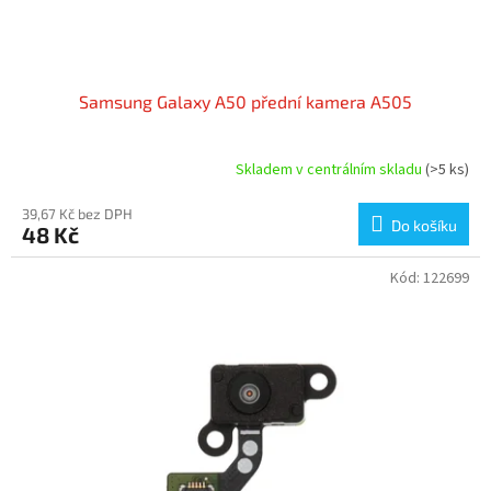
t
ů
Samsung Galaxy A50 přední kamera A505
Skladem v centrálním skladu
(>5 ks)
39,67 Kč bez DPH
Do košíku
48 Kč
Kód:
122699