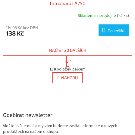
fotoaparát A750
Skladem na prodejně
(>5 ks)
114,05 Kč bez DPH
Do košíku
138 Kč
NAČÍST 20 DALŠÍCH
S
1
7
t
O
r
130
položek celkem
v
á
l
NAHORU
n
á
k
d
o
v
Z
a
á
c
á
n
í
p
í
p
a
Odebírat newsletter
r
t
v
Vložte svůj e-mail a my vám budeme zasílat informace o nových
í
k
produktech na našem e-shopu.