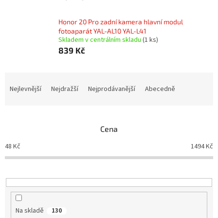
Honor 20 Pro zadní kamera hlavní modul
fotoaparát YAL-AL10 YAL-L41
Skladem v centrálním skladu
(1 ks)
839 Kč
Ř
a
Nejlevnější
Nejdražší
Nejprodávanější
Abecedně
z
e
n
Cena
í
p
48
Kč
1494
Kč
r
o
d
u
k
t
Na skladě
130
ů