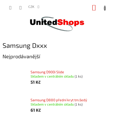
Přejít
NÁKUP
na
CZK
obsah
KOŠÍK
Samsung Dxxx
Nejprodávanější
Samsung D900i Slide
Skladem v centrálním skladu
(1 ks)
51 Kč
Samsung D880 přední kryt tm.šedý
Skladem v centrálním skladu
(1 ks)
61 Kč