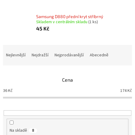
Samsung D880 přední kryt stříbrný
Skladem v centrálním skladu
(1 ks)
45 Kč
Ř
a
Nejlevnější
Nejdražší
Nejprodávanější
Abecedně
z
e
n
Cena
í
p
36
Kč
174
Kč
r
o
d
u
k
t
Na skladě
8
ů