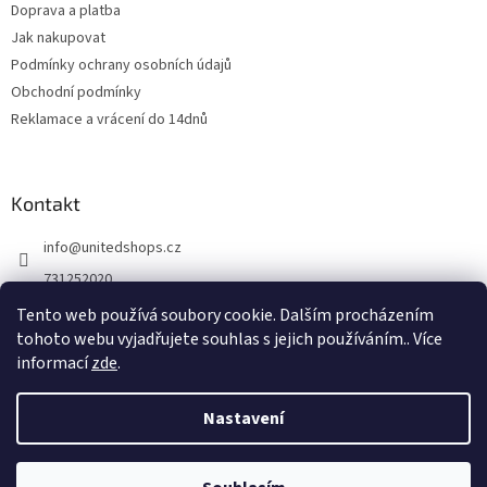
Doprava a platba
Jak nakupovat
Podmínky ochrany osobních údajů
Obchodní podmínky
Reklamace a vrácení do 14dnů
Kontakt
info
@
unitedshops.cz
731252020
https://www.fb.com/UnitedShops
Tento web používá soubory cookie. Dalším procházením
tohoto webu vyjadřujete souhlas s jejich používáním.. Více
UnitedShops
informací
zde
.
Nastavení
Vytvořil Shoptet