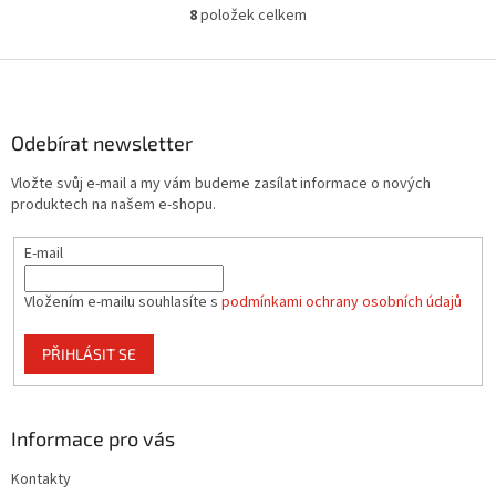
8
položek celkem
O
v
l
Z
á
á
d
p
a
a
Odebírat newsletter
c
t
í
Vložte svůj e-mail a my vám budeme zasílat informace o nových
í
p
produktech na našem e-shopu.
r
v
E-mail
k
y
v
Vložením e-mailu souhlasíte s
podmínkami ochrany osobních údajů
ý
p
PŘIHLÁSIT SE
i
s
u
Informace pro vás
Kontakty