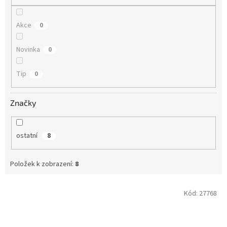
Akce
0
Novinka
0
Tip
0
Značky
ostatní
8
Položek k zobrazení:
8
V
Kód:
27768
ý
p
i