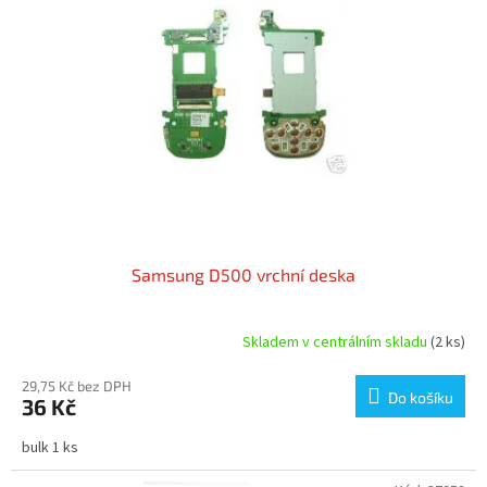
s
p
r
o
d
u
k
t
ů
Samsung D500 vrchní deska
Skladem v centrálním skladu
(2 ks)
29,75 Kč bez DPH
Do košíku
36 Kč
bulk 1 ks