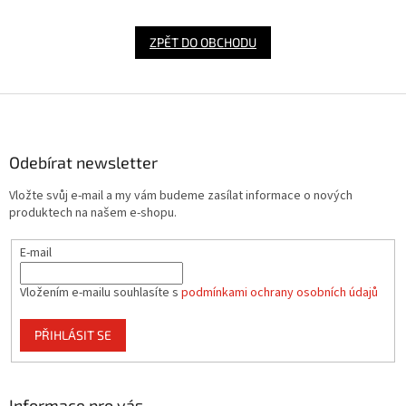
ZPĚT DO OBCHODU
Z
á
p
a
Odebírat newsletter
t
Vložte svůj e-mail a my vám budeme zasílat informace o nových
í
produktech na našem e-shopu.
E-mail
Vložením e-mailu souhlasíte s
podmínkami ochrany osobních údajů
PŘIHLÁSIT SE
Informace pro vás