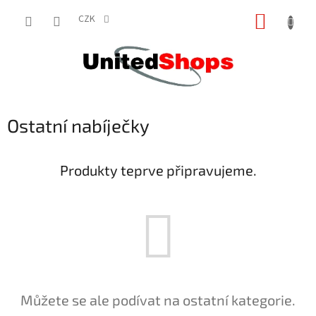
Přejít
NÁKUP
na
CZK
obsah
KOŠÍK
Ostatní nabíječky
Produkty teprve připravujeme.
Můžete se ale podívat na ostatní kategorie.