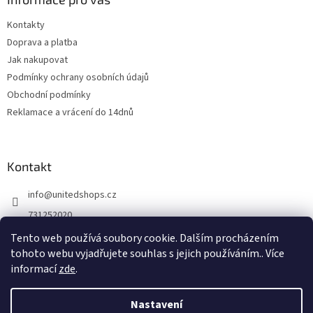
Kontakty
Doprava a platba
Jak nakupovat
Podmínky ochrany osobních údajů
Obchodní podmínky
Reklamace a vrácení do 14dnů
Kontakt
info
@
unitedshops.cz
731252020
https://www.fb.com/UnitedShops
Tento web používá soubory cookie. Dalším procházením
tohoto webu vyjadřujete souhlas s jejich používáním.. Více
UnitedShops
informací
zde
.
Nastavení
Vytvořil Shoptet