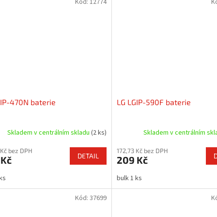
Kód:
12774
K
IP-470N baterie
LG LGIP-590F baterie
Skladem v centrálním skladu
(2 ks)
Skladem v centrálním sk
 Kč bez DPH
172,73 Kč bez DPH
DETAIL
 Kč
209 Kč
 ks
bulk 1 ks
Kód:
37699
K