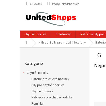
Přejít
731252020
info@unitedshops.cz
na
obsah
Chytré Hodinky
Koloběžky
Náhradní díly pro 
Domů
Náhradní díly pro mobilní telefony
Baterie
P
LG
o
Přeskočit
s
Kategorie
kategorie
Nejpr
t
r
Chytré Hodinky
a
Baterie pro chytré hodinky
n
Díly pro chytré hodinky
n
í
Chytré Hodinky
p
Nabíječka pro chytré hodinky
a
Řemínky
Ř