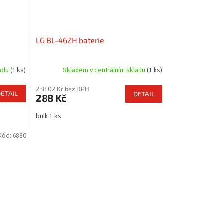
LG BL-46ZH baterie
ladu
(1 ks)
Skladem v centrálním skladu
(1 ks)
238,02 Kč bez DPH
DETAIL
DETAIL
288 Kč
bulk 1 ks
Kód:
6880