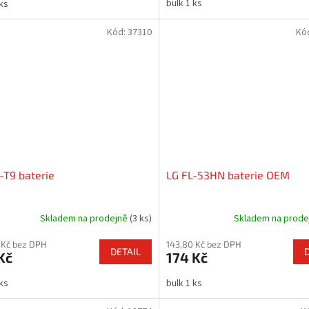
bulk 1 ks
 ks
Kód:
37310
Kó
-T9 baterie
LG FL-53HN baterie OEM
Skladem na prodejně
(3 ks)
Skladem na prod
 Kč bez DPH
143,80 Kč bez DPH
DETAIL
Kč
174 Kč
 ks
bulk 1 ks