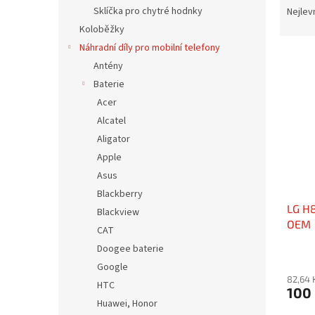
n
a
Sklíčka pro chytré hodnky
Nejlev
e
z
Koloběžky
l
e
Náhradní díly pro mobilní telefony
V
n
Antény
ý
í
Baterie
p
p
i
r
Acer
s
o
Alcatel
p
d
Aligator
r
u
Apple
o
k
Asus
d
t
Blackberry
u
ů
LG H8
k
Blackview
OEM
t
CAT
ů
Doogee baterie
Google
82,64 
HTC
100
Huawei, Honor