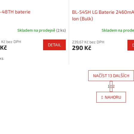
-48TH baterie
BL-54SH LG Baterie 2460mA
Ion (Bulk)
Skladem na prodejně
(2 ks)
Skladem na prod
 Kč bez DPH
239,67 Kč bez DPH
DETAIL
 Kč
290 Kč
 ks
NAČÍST 13 DALŠÍCH
S
1
2
O
t
r
v
NAHORU
á
l
n
á
k
d
o
a
v
c
á
í
n