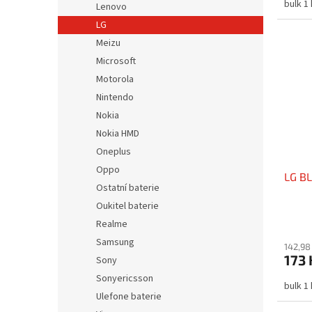
bulk 1
Lenovo
LG
Meizu
Microsoft
Motorola
Nintendo
Nokia
Nokia HMD
Oneplus
Oppo
LG BL
Ostatní baterie
Oukitel baterie
Realme
Samsung
142,98
173 
Sony
Sonyericsson
bulk 1
Ulefone baterie