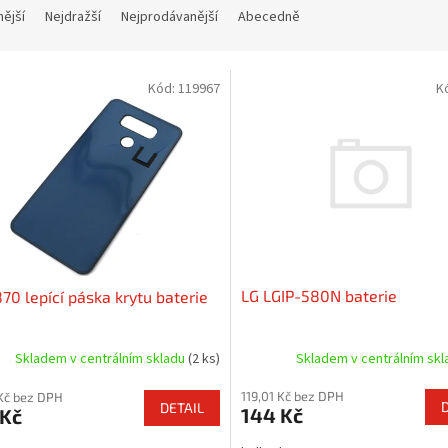
nější
Nejdražší
Nejprodávanější
Abecedně
Kód:
119967
K
LG LGIP-580N baterie
70 lepící páska krytu baterie
Skladem v centrálním sk
Skladem v centrálním skladu
(2 ks)
119,01 Kč bez DPH
Kč bez DPH
DETAIL
144 Kč
 Kč