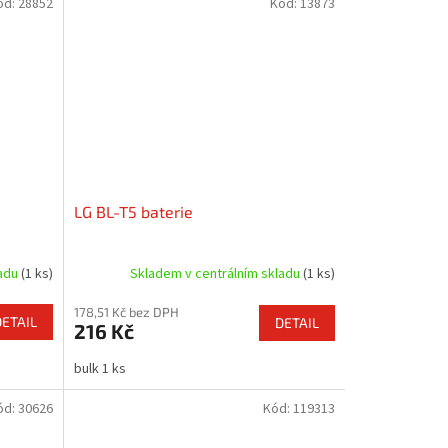
ód:
28852
Kód:
13873
LG BL-T5 baterie
ladu
(1 ks)
Skladem v centrálním skladu
(1 ks)
178,51 Kč bez DPH
DETAIL
DETAIL
216 Kč
bulk 1 ks
ód:
30626
Kód:
119313