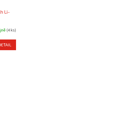
h Li-
ejně
(4 ks)
DETAIL