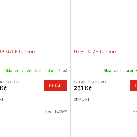
IP-470R baterie
LG BL-41ZH baterie
Skladem v centrálním skladu
(1 ks)
Skladem na prod
 Kč bez DPH
190,91 Kč bez DPH
DETAIL
 Kč
231 Kč
 ks
bulk 1 ks
Kód:
140899
K