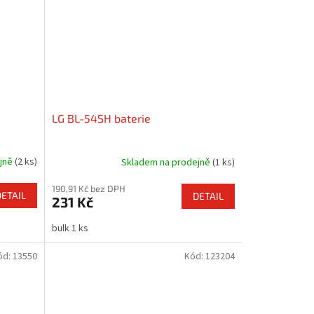
LG BL-54SH baterie
ejně
(2 ks)
Skladem na prodejně
(1 ks)
190,91 Kč bez DPH
DETAIL
DETAIL
231 Kč
bulk 1 ks
ód:
13550
Kód:
123204