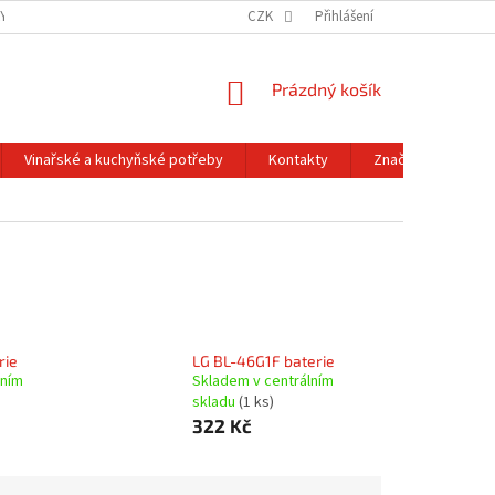
Y OCHRANY OSOBNÍCH ÚDAJŮ
OBCHODNÍ PODMÍNKY
CZK
Přihlášení
REKLAMACE A
NÁKUPNÍ
Prázdný košík
KOŠÍK
Vinařské a kuchyňské potřeby
Kontakty
Značky
rie
LG BL-46G1F baterie
lním
Skladem v centrálním
skladu
(1 ks)
322 Kč