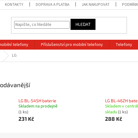
KONTAKTY
DOPRAVA A PLATBA
JAK NAKUPOVAT
PODMÍNK
HLEDAT
mobilní telefony
Příslušenství pro mobilní telefony
Telefony
LG
odávanější
LG BL-54SH baterie
LG BL-46ZH bate
Skladem na prodejně
Skladem v centrá
(1 ks)
skladu
(1 ks)
231 Kč
288 Kč