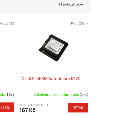
33
položek celkem
ód:
28532
Kód:
29247
LG LGLP-GBKM baterie pro KS20
ladu
(1 ks)
Skladem v centrálním skladu
(2 ks)
138,02 Kč bez DPH
DETAIL
DETAIL
167 Kč