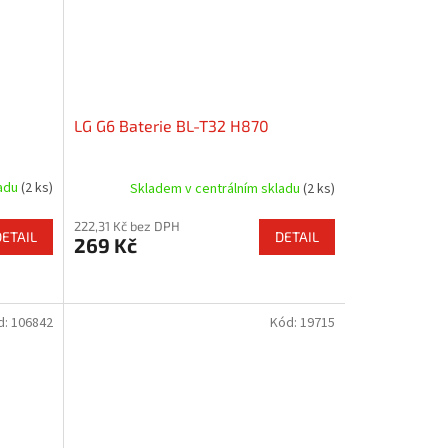
LG G6 Baterie BL-T32 H870
ladu
(2 ks)
Skladem v centrálním skladu
(2 ks)
222,31 Kč bez DPH
DETAIL
DETAIL
269 Kč
d:
106842
Kód:
19715