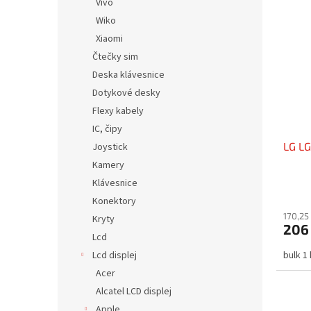
Vivo
Wiko
Xiaomi
Čtečky sim
Deska klávesnice
Dotykové desky
Flexy kabely
IC, čipy
LG LG
Joystick
Kamery
Klávesnice
Konektory
170,25
Kryty
206
Lcd
Lcd displej
bulk 1
Acer
Alcatel LCD displej
Apple