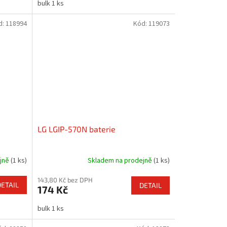
bulk 1 ks
d:
118994
Kód:
119073
LG LGIP-570N baterie
ejně
(1 ks)
Skladem na prodejně
(1 ks)
143,80 Kč bez DPH
DETAIL
DETAIL
174 Kč
bulk 1 ks