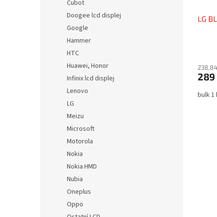
Cubot
Doogee lcd displej
LG BL
Google
Hammer
HTC
Huawei, Honor
238,84
289
Infinix lcd displej
Lenovo
bulk 1
LG
Meizu
Microsoft
Motorola
Nokia
Nokia HMD
Nubia
Oneplus
Oppo