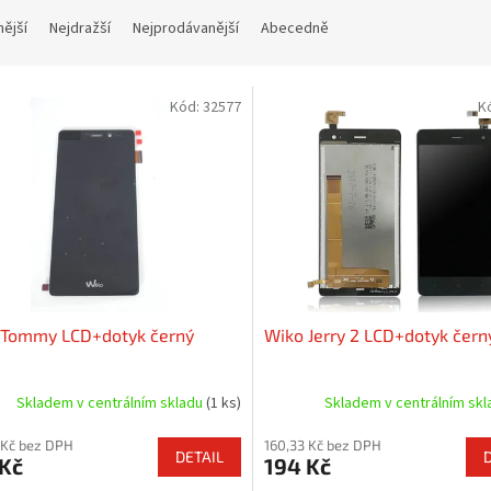
nější
Nejdražší
Nejprodávanější
Abecedně
Kód:
32577
K
 Tommy LCD+dotyk černý
Wiko Jerry 2 LCD+dotyk čern
Skladem v centrálním skladu
(1 ks)
Skladem v centrálním sk
 Kč bez DPH
160,33 Kč bez DPH
DETAIL
 Kč
194 Kč