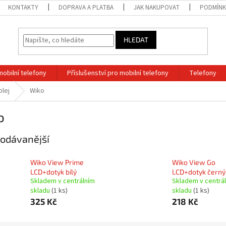
KONTAKTY
DOPRAVA A PLATBA
JAK NAKUPOVAT
PODMÍNK
HLEDAT
mobilní telefony
Příslušenství pro mobilní telefony
Telefony
plej
Wiko
o
odávanější
Wiko View Prime
Wiko View Go
LCD+dotyk bílý
LCD+dotyk černý
Skladem v centrálním
Skladem v centrá
skladu
(1 ks)
skladu
(1 ks)
325 Kč
218 Kč