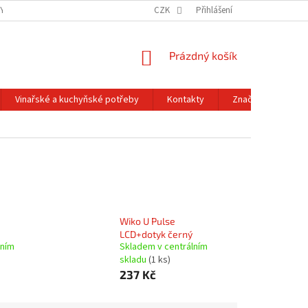
Y OCHRANY OSOBNÍCH ÚDAJŮ
OBCHODNÍ PODMÍNKY
CZK
Přihlášení
REKLAMACE A
NÁKUPNÍ
Prázdný košík
KOŠÍK
Vinařské a kuchyňské potřeby
Kontakty
Značky
Wiko U Pulse
LCD+dotyk černý
lním
Skladem v centrálním
skladu
(1 ks)
237 Kč