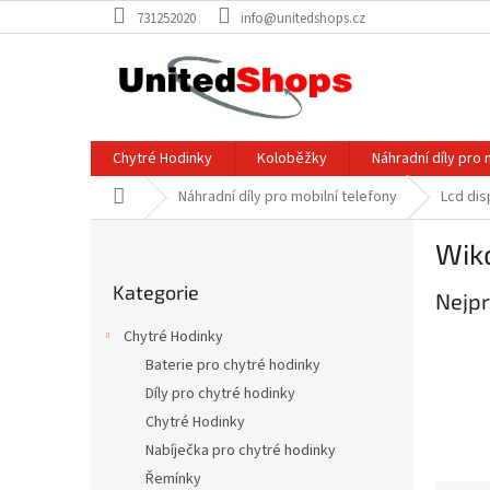
Přejít
731252020
info@unitedshops.cz
na
obsah
Chytré Hodinky
Koloběžky
Náhradní díly pro 
Domů
Náhradní díly pro mobilní telefony
Lcd dis
P
Wik
o
Přeskočit
s
Kategorie
kategorie
Nejpr
t
r
Chytré Hodinky
a
Baterie pro chytré hodinky
n
Díly pro chytré hodinky
n
í
Chytré Hodinky
p
Nabíječka pro chytré hodinky
a
Řemínky