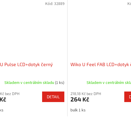
Kód:
32889
K
U Pulse LCD+dotyk černý
Wiko U Feel FAB LCD+dotyk 
Skladem v centrálním skladu
(1 ks)
Skladem v centrálním sk
 Kč bez DPH
218,18 Kč bez DPH
DETAIL
 Kč
264 Kč
 ks
bulk 1 ks
O
v