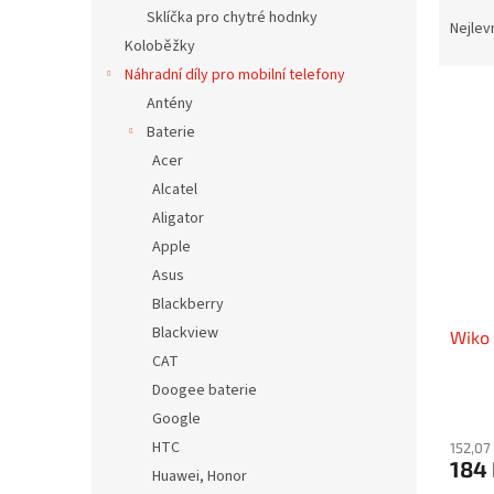
Ř
n
Sklíčka pro chytré hodnky
a
e
Nejlev
Koloběžky
z
l
e
Náhradní díly pro mobilní telefony
V
n
Antény
ý
í
Baterie
p
p
Acer
i
r
Alcatel
s
o
p
Aligator
d
r
u
Apple
o
k
Asus
d
t
Blackberry
u
ů
Blackview
Wiko
k
CAT
t
ů
Doogee baterie
Google
HTC
152,07
184
Huawei, Honor