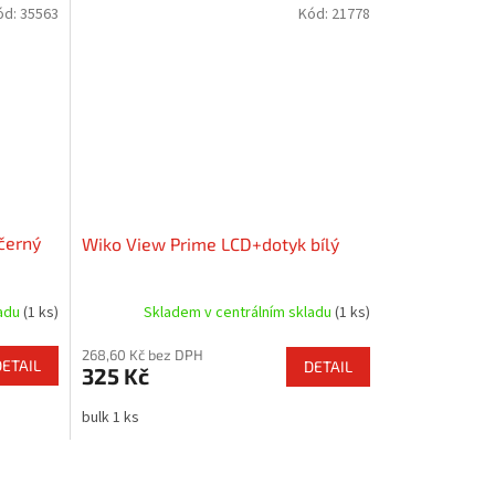
ód:
35563
Kód:
21778
černý
Wiko View Prime LCD+dotyk bílý
ladu
(1 ks)
Skladem v centrálním skladu
(1 ks)
268,60 Kč bez DPH
DETAIL
DETAIL
325 Kč
bulk 1 ks