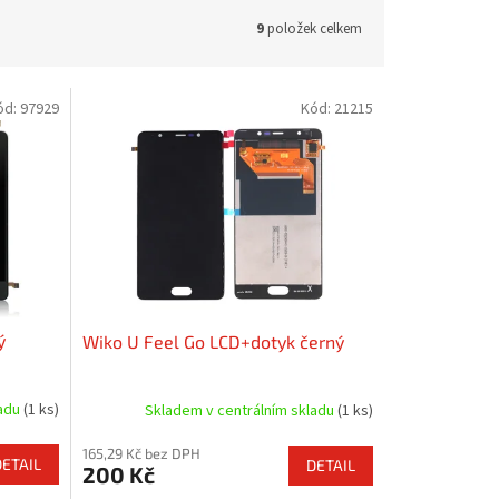
9
položek celkem
ód:
97929
Kód:
21215
ý
Wiko U Feel Go LCD+dotyk černý
ladu
(1 ks)
Skladem v centrálním skladu
(1 ks)
165,29 Kč bez DPH
DETAIL
DETAIL
200 Kč