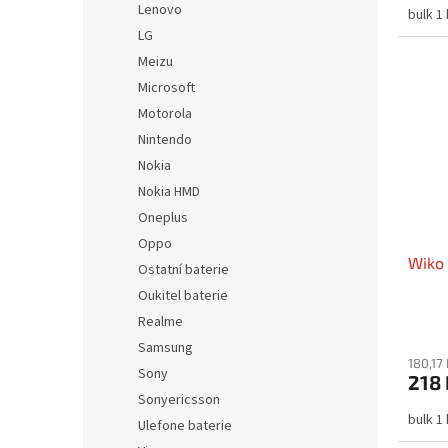
Lenovo
bulk 1
LG
Meizu
Microsoft
Motorola
Nintendo
Nokia
Nokia HMD
Oneplus
Oppo
Wiko 
Ostatní baterie
Oukitel baterie
Realme
Samsung
180,17
Sony
218 
Sonyericsson
bulk 1
Ulefone baterie