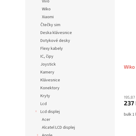
Vivo
Wiko
Xiaomi
Čtečky sim
Deska klávesnice
Dotykové desky
Flexy kabely
IC, čipy
Joystick
Wiko 
Kamery
Klávesnice
Konektory
Kryty
195,87
237
Lcd
Lcd displej
bulk 1
Acer
Alcatel LCD displej
Apple