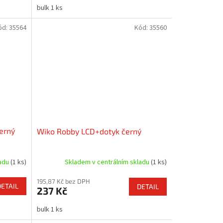
bulk 1 ks
ód:
35564
Kód:
35560
erný
Wiko Robby LCD+dotyk černý
ladu
(1 ks)
Skladem v centrálním skladu
(1 ks)
195,87 Kč bez DPH
DETAIL
DETAIL
237 Kč
bulk 1 ks