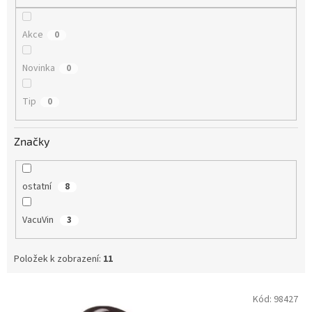
Akce
0
Novinka
0
Tip
0
Značky
ostatní
8
VacuVin
3
Položek k zobrazení:
11
V
Kód:
98427
ý