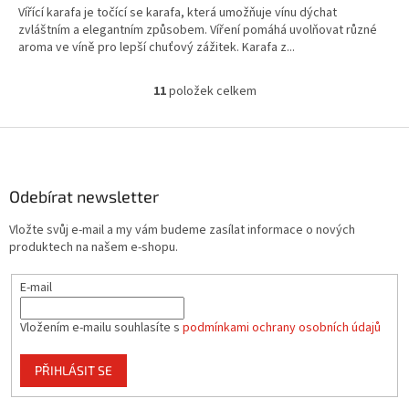
Vířící karafa je točící se karafa, která umožňuje vínu dýchat
zvláštním a elegantním způsobem. Víření pomáhá uvolňovat různé
aroma ve víně pro lepší chuťový zážitek. Karafa z...
11
položek celkem
O
v
l
Z
á
á
d
p
a
a
Odebírat newsletter
c
t
í
Vložte svůj e-mail a my vám budeme zasílat informace o nových
í
p
produktech na našem e-shopu.
r
v
E-mail
k
y
v
Vložením e-mailu souhlasíte s
podmínkami ochrany osobních údajů
ý
p
PŘIHLÁSIT SE
i
s