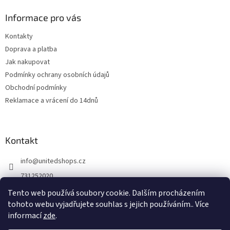
u
Informace pro vás
Kontakty
Doprava a platba
Jak nakupovat
Podmínky ochrany osobních údajů
Obchodní podmínky
Reklamace a vrácení do 14dnů
Kontakt
info
@
unitedshops.cz
731252020
https://www.fb.com/UnitedShops
Tento web používá soubory cookie. Dalším procházením
tohoto webu vyjadřujete souhlas s jejich používáním.. Více
UnitedShops
informací
zde
.