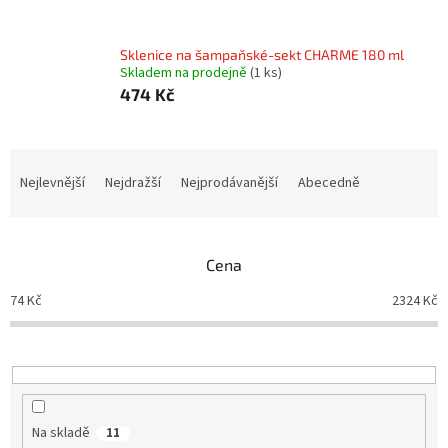
Sklenice na šampaňské-sekt CHARME 180 ml
Skladem na prodejně
(1 ks)
474 Kč
Ř
a
Nejlevnější
Nejdražší
Nejprodávanější
Abecedně
z
e
n
Cena
í
p
74
Kč
2324
Kč
r
o
d
u
k
t
Na skladě
11
ů