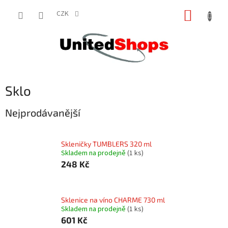
Přejít
NÁKUP
na
CZK
obsah
KOŠÍK
Sklo
Nejprodávanější
Skleničky TUMBLERS 320 ml
Skladem na prodejně
(1 ks)
248 Kč
Sklenice na víno CHARME 730 ml
Skladem na prodejně
(1 ks)
601 Kč