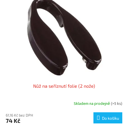
p
i
s
p
r
o
d
u
k
t
ů
Nůž na seříznutí folie (2 nože)
Skladem na prodejně
(>5 ks)
61,16 Kč bez DPH
Do košíku
74 Kč