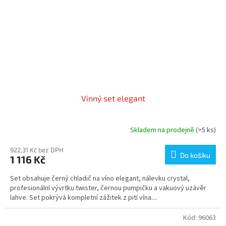
Vinný set elegant
Skladem na prodejně
(>5 ks)
922,31 Kč bez DPH
Do košíku
1 116 Kč
Set obsahuje černý chladič na víno elegant, nálevku crystal,
profesionální vývrtku twister, černou pumpičku a vakuový uzávěr
lahve. Set pokrývá kompletní zážitek z pití vína....
Kód:
96063