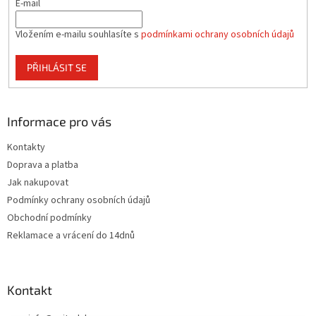
E-mail
k
y
v
Vložením e-mailu souhlasíte s
podmínkami ochrany osobních údajů
ý
p
PŘIHLÁSIT SE
i
s
u
Informace pro vás
Kontakty
Doprava a platba
Jak nakupovat
Podmínky ochrany osobních údajů
Obchodní podmínky
Reklamace a vrácení do 14dnů
Kontakt