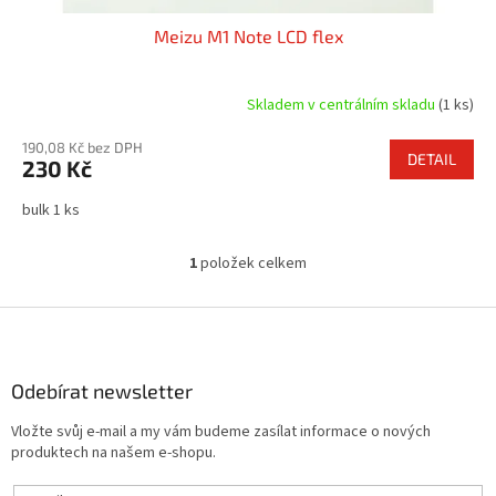
Meizu M1 Note LCD flex
Skladem v centrálním skladu
(1 ks)
190,08 Kč bez DPH
DETAIL
230 Kč
bulk 1 ks
1
položek celkem
O
v
l
Z
á
á
d
p
a
a
Odebírat newsletter
c
t
í
Vložte svůj e-mail a my vám budeme zasílat informace o nových
í
p
produktech na našem e-shopu.
r
v