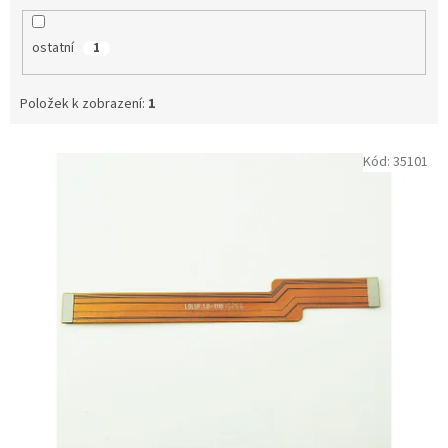
ostatní
1
Položek k zobrazení:
1
V
Kód:
35101
ý
p
i
s
p
r
o
d
u
k
t
ů