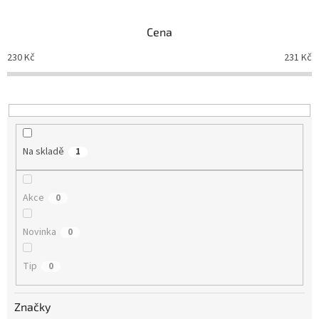
e
n
Cena
í
p
230
Kč
231
Kč
r
o
d
u
k
t
Na skladě
1
ů
Akce
0
Novinka
0
Tip
0
Značky