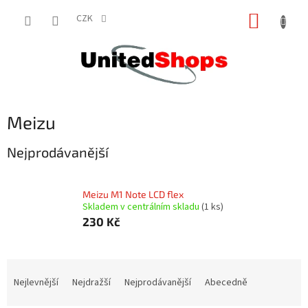
Přejít
NÁKUP
na
CZK
obsah
KOŠÍK
Meizu
Nejprodávanější
Meizu M1 Note LCD flex
Skladem v centrálním skladu
(1 ks)
230 Kč
Ř
a
Nejlevnější
Nejdražší
Nejprodávanější
Abecedně
z