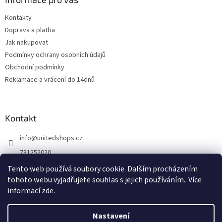
Kontakty
Doprava a platba
Jak nakupovat
Podmínky ochrany osobních údajů
Obchodní podmínky
Reklamace a vrácení do 14dnů
Kontakt
info
@
unitedshops.cz
731252020
https://www.fb.com/UnitedShops
Tento web používá soubory cookie. Dalším procházením
tohoto webu vyjadřujete souhlas s jejich používáním.. Více
UnitedShops
informací
zde
.
Nastavení
Vytvořil Shoptet