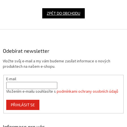
ZPĚT DO OBCHODU
Z
á
p
a
Odebírat newsletter
t
Vložte svůj e-mail a my vám budeme zasílat informace o nových
í
produktech na našem e-shopu.
E-mail
Vložením e-mailu souhlasíte s
podmínkami ochrany osobních údajů
PŘIHLÁSIT SE
Informace pro vás