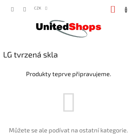
Přejít
NÁKUP
na
CZK
obsah
KOŠÍK
LG tvrzená skla
Produkty teprve připravujeme.
Můžete se ale podívat na ostatní kategorie.