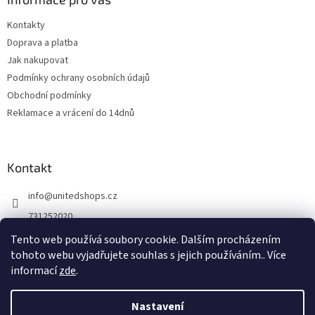
Kontakty
Doprava a platba
Jak nakupovat
Podmínky ochrany osobních údajů
Obchodní podmínky
Reklamace a vrácení do 14dnů
Kontakt
info
@
unitedshops.cz
731252020
https://www.fb.com/UnitedShops
Tento web používá soubory cookie. Dalším procházením
tohoto webu vyjadřujete souhlas s jejich používáním.. Více
UnitedShops
informací
zde
.
Nastavení
Vytvořil Shoptet