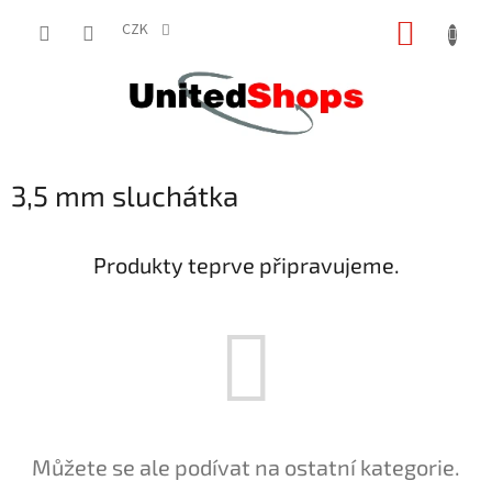
Přejít
NÁKUP
na
CZK
obsah
KOŠÍK
3,5 mm sluchátka
Produkty teprve připravujeme.
Můžete se ale podívat na ostatní kategorie.