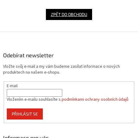
ZPĚT DO OBCHODU
Z
á
p
a
Odebírat newsletter
t
Vložte svůj e-mail a my vám budeme zasílat informace o nových
í
produktech na našem e-shopu.
E-mail
Vložením e-mailu souhlasíte s
podmínkami ochrany osobních údajů
PŘIHLÁSIT SE
Informace pro vás