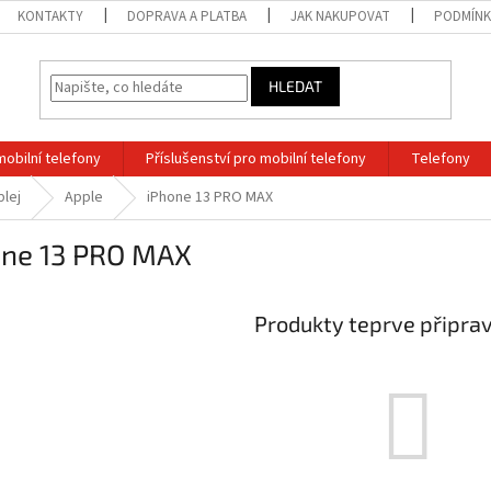
KONTAKTY
DOPRAVA A PLATBA
JAK NAKUPOVAT
PODMÍNK
HLEDAT
mobilní telefony
Příslušenství pro mobilní telefony
Telefony
plej
Apple
iPhone 13 PRO MAX
one 13 PRO MAX
Produkty teprve připra