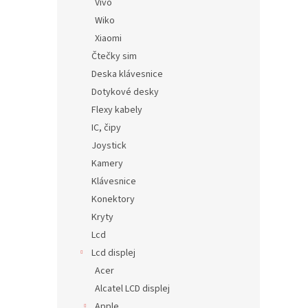
Vivo
Wiko
Xiaomi
Čtečky sim
Deska klávesnice
Dotykové desky
Flexy kabely
IC, čipy
Joystick
Kamery
Klávesnice
Konektory
Kryty
Lcd
Lcd displej
Acer
Alcatel LCD displej
Apple