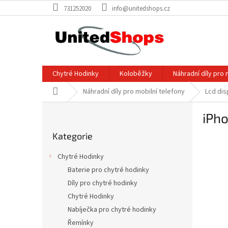
Přejít
731252020
info@unitedshops.cz
na
obsah
Chytré Hodinky
Koloběžky
Náhradní díly pro 
Domů
Náhradní díly pro mobilní telefony
Lcd dis
P
iPh
o
Přeskočit
s
Kategorie
kategorie
t
r
Chytré Hodinky
a
Baterie pro chytré hodinky
n
Díly pro chytré hodinky
n
í
Chytré Hodinky
p
Nabíječka pro chytré hodinky
a
Řemínky