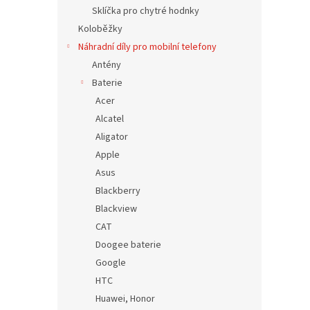
n
Sklíčka pro chytré hodnky
e
Koloběžky
l
Náhradní díly pro mobilní telefony
Antény
Baterie
Acer
Alcatel
Aligator
Apple
Asus
Blackberry
Blackview
CAT
Doogee baterie
Google
HTC
Huawei, Honor