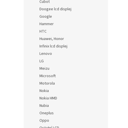
Cubot
Doogee lcd displej
Google
Hammer
HTC
Huawei, Honor
Infinix lcd displej
Lenovo
LG
Meizu
Microsoft
Motorola
Nokia
Nokia HMD
Nubia
Oneplus
Oppo