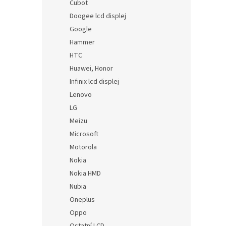
Cubot
Doogee lcd displej
Google
Hammer
HTC
Huawei, Honor
Infinix lcd displej
Lenovo
LG
Meizu
Microsoft
Motorola
Nokia
Nokia HMD
Nubia
Oneplus
Oppo