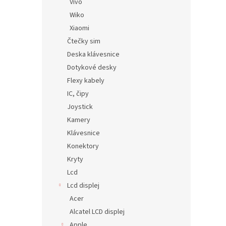
Vivo
Wiko
Xiaomi
Čtečky sim
Deska klávesnice
Dotykové desky
Flexy kabely
IC, čipy
Joystick
Kamery
Klávesnice
Konektory
Kryty
Lcd
Lcd displej
Acer
Alcatel LCD displej
Apple