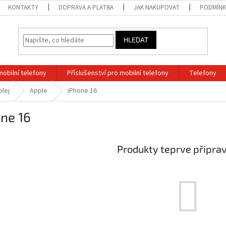
KONTAKTY
DOPRAVA A PLATBA
JAK NAKUPOVAT
PODMÍNK
HLEDAT
mobilní telefony
Příslušenství pro mobilní telefony
Telefony
plej
Apple
iPhone 16
ne 16
Produkty teprve připra