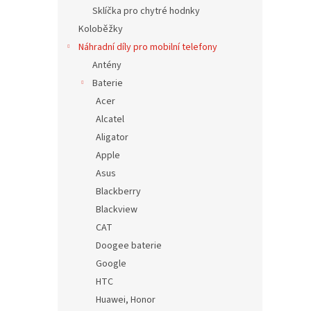
n
Sklíčka pro chytré hodnky
e
Koloběžky
l
Náhradní díly pro mobilní telefony
Antény
Baterie
Acer
Alcatel
Aligator
Apple
Asus
Blackberry
Blackview
CAT
Doogee baterie
Google
HTC
Huawei, Honor