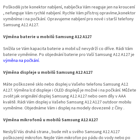
á
d
Poškodili jste konektor nabíjení, nabíječka Vám reaguje jen na kroucení
a
, nefunguje Vám rychlé nabíjení. Rychle Vám přístroj opravíme,konektor
c
vyměníme i na počkání. Opravujeme nabíjení pro nové i starší telefony
í
Samsung A12 A127.
p
r
Výměna baterie u mobilů Samsung A12 A127
v
k
Snížila se Vám kapacita baterie a mobil už nevydrží co dříve. Rádi Vám
y
baterie vyměníme. Po objednání baterie pro Vaší Samsung A12 A127 je
v
výměna na počkání.
ý
p
Výměna displeje u mobilů Samsung A12 A127
i
s
Máte poškozené sklo nebo displej u Vašeho telefonu Samsung A12
u
A127. Výměna lcd displeje i OLED displejů je možné i na počkání. Můžete
zvolit jak originální displej Samsung A12 A127 nebo oem díly v AAA
kvalitě. Rádi Vám displej u Vašeho Samsung A12 A127 outdoor mobilu
vyměníme. Objednáme Vám i displej na modely dovezené z Číny .
Výměna mikrofonů u mobilů Samsung A12 A127
Neslyší Vás druhá strana , bude mít u svého Samsung A12 A127
poškozený mikrofon. Nejde Vám mikrofon po pádu do vody nebo po