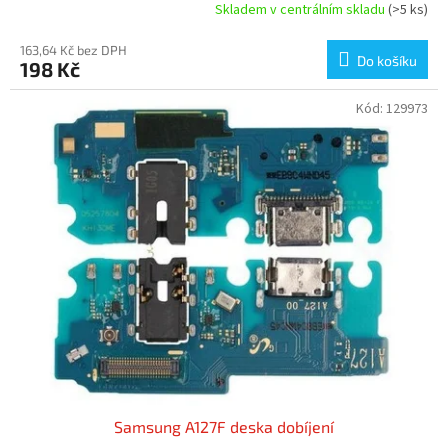
Skladem v centrálním skladu
(>5 ks)
163,64 Kč bez DPH
Do košíku
198 Kč
Kód:
129973
Samsung A127F deska dobíjení