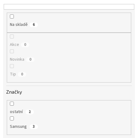
d
u
k
t
Na skladě
6
ů
Akce
0
Novinka
0
Tip
0
Značky
ostatní
2
Samsung
3