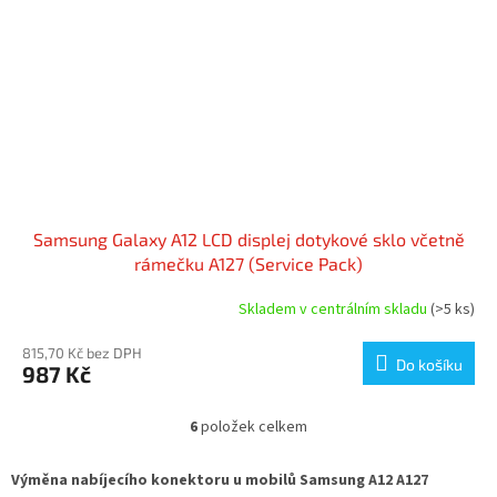
Samsung Galaxy A12 LCD displej dotykové sklo včetně
rámečku A127 (Service Pack)
Skladem v centrálním skladu
(>5 ks)
815,70 Kč bez DPH
Do košíku
987 Kč
6
položek celkem
O
v
l
Výměna nabíjecího konektoru u mobilů Samsung A12 A127