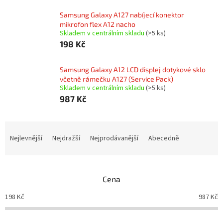
Samsung Galaxy A127 nabíjecí konektor
mikrofon flex A12 nacho
Skladem v centrálním skladu
(>5 ks)
198 Kč
Samsung Galaxy A12 LCD displej dotykové sklo
včetně rámečku A127 (Service Pack)
Skladem v centrálním skladu
(>5 ks)
987 Kč
Ř
a
Nejlevnější
Nejdražší
Nejprodávanější
Abecedně
z
e
n
Cena
í
p
198
Kč
987
Kč
r
o