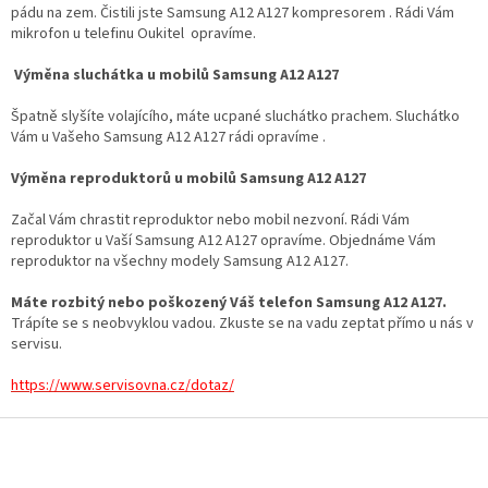
pádu na zem. Čistili jste Samsung A12 A127 kompresorem . Rádi Vám
mikrofon u telefinu Oukitel opravíme.
Výměna sluchátka u mobilů Samsung A12 A127
Špatně slyšíte volajícího, máte ucpané sluchátko prachem. Sluchátko
Vám u Vašeho Samsung A12 A127 rádi opravíme .
Výměna reproduktorů u mobilů Samsung A12 A127
Začal Vám chrastit reproduktor nebo mobil nezvoní. Rádi Vám
reproduktor u Vaší Samsung A12 A127 opravíme. Objednáme Vám
reproduktor na všechny modely Samsung A12 A127.
Máte rozbitý nebo poškozený Váš telefon Samsung A12 A127.
Trápíte se s neobvyklou vadou. Zkuste se na vadu zeptat přímo u nás v
servisu.
https://www.servisovna.cz/dotaz/
Z
á
p