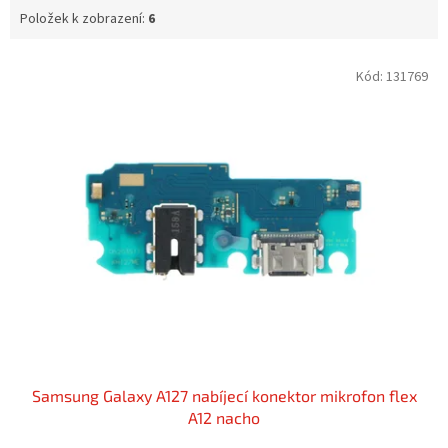
Položek k zobrazení:
6
V
Kód:
131769
ý
p
i
s
p
r
o
d
u
k
t
ů
Samsung Galaxy A127 nabíjecí konektor mikrofon flex
A12 nacho