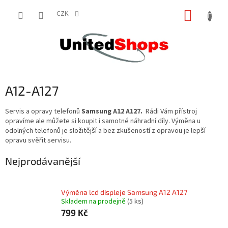
Přejít
NÁKUP
na
CZK
obsah
KOŠÍK
A12-A127
Servis a opravy telefonů
Samsung A12 A127.
Rádi Vám přístroj
opravíme ale můžete si koupit i samotné náhradní díly. Výměna u
odolných telefonů je složitější a bez zkušeností z opravou je lepší
opravu svěřit servisu.
Nejprodávanější
Výměna lcd displeje Samsung A12 A127
Skladem na prodejně
(5 ks)
799 Kč