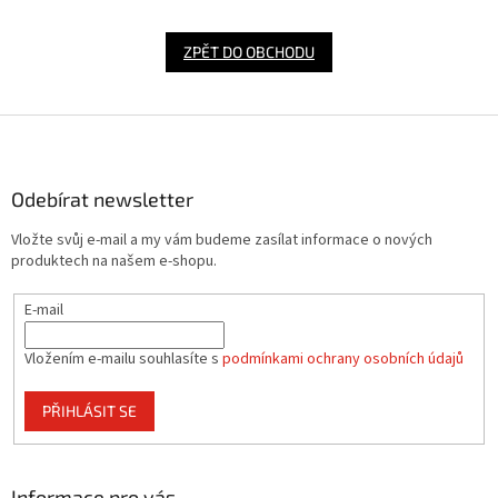
ZPĚT DO OBCHODU
Z
á
p
a
Odebírat newsletter
t
Vložte svůj e-mail a my vám budeme zasílat informace o nových
í
produktech na našem e-shopu.
E-mail
Vložením e-mailu souhlasíte s
podmínkami ochrany osobních údajů
PŘIHLÁSIT SE
Informace pro vás