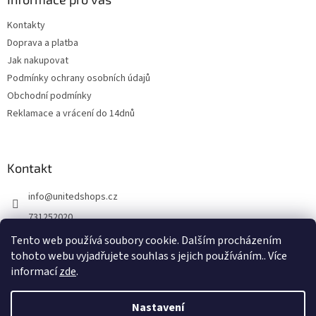
Kontakty
Doprava a platba
Jak nakupovat
Podmínky ochrany osobních údajů
Obchodní podmínky
Reklamace a vrácení do 14dnů
Kontakt
info
@
unitedshops.cz
731252020
https://www.fb.com/UnitedShops
Tento web používá soubory cookie. Dalším procházením
tohoto webu vyjadřujete souhlas s jejich používáním.. Více
UnitedShops
informací
zde
.
Nastavení
Vytvořil Shoptet