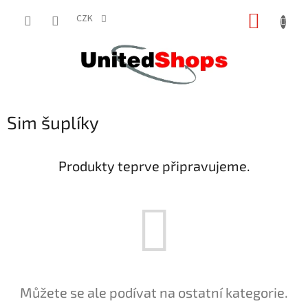
Přejít
NÁKUP
na
CZK
obsah
KOŠÍK
Sim šuplíky
Produkty teprve připravujeme.
Můžete se ale podívat na ostatní kategorie.