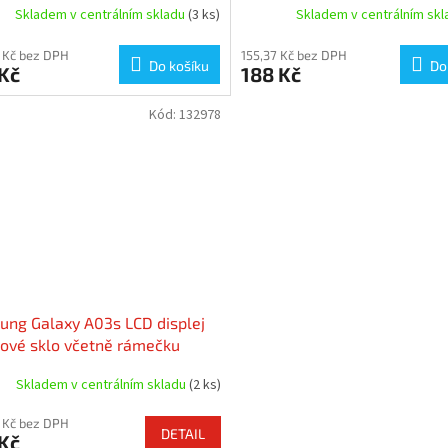
Skladem v centrálním skladu
(3 ks)
Skladem v centrálním sk
 Kč bez DPH
155,37 Kč bez DPH
Do košíku
Do
Kč
188 Kč
Kód:
132978
ng Galaxy A03s LCD displej
ové sklo včetně rámečku
 (Service Pack)
Skladem v centrálním skladu
(2 ks)
 Kč bez DPH
DETAIL
Kč