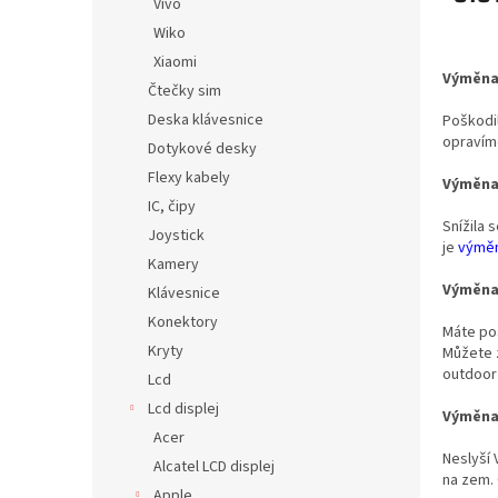
Vivo
Wiko
Xiaomi
Výměna
Čtečky sim
Deska klávesnice
Poškodil
opravím
Dotykové desky
Flexy kabely
Výměna
IC, čipy
Snížila 
Joystick
je
výměn
Kamery
Výměna 
Klávesnice
Konektory
Máte poš
Kryty
Můžete z
outdoor
Lcd
Lcd displej
Výměna
Acer
Neslyší
Alcatel LCD displej
na zem. 
Apple