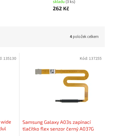
skladu
(3 ks)
262 Kč
4
položek celkem
d:
135130
Kód:
137255
 wide
Samsung Galaxy A03s zapínací
dul
tlačítko flex senzor černý A037G