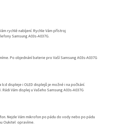
Vám rychlé nabíjení. Rychle Vám přístroj
telefony Samsung A03s-A037G.
měníme. Po objednání baterie pro Vaší Samsung A03s-A037G
d displeje i OLED displejů je možné i na počkání.
tě. Rádi Vám displej u Vašeho Samsung A03s-A037G
ofon. Nejde Vám mikrofon po pádu do vody nebo po pádu
nu Oukitel opravíme.