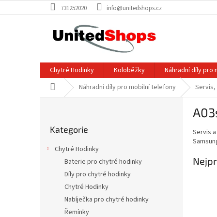
Přejít
731252020
info@unitedshops.cz
na
obsah
Chytré Hodinky
Koloběžky
Náhradní díly pro 
Domů
Náhradní díly pro mobilní telefony
Servis,
P
A03
o
Přeskočit
s
Kategorie
kategorie
Servis a
t
Samsung
r
Chytré Hodinky
a
Nejpr
Baterie pro chytré hodinky
n
Díly pro chytré hodinky
n
í
Chytré Hodinky
p
Nabíječka pro chytré hodinky
a
Řemínky