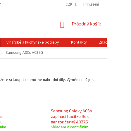
Y OCHRANY OSOBNÍCH ÚDAJŮ
OBCHODNÍ PODMÍNKY
CZK
Přihlášení
REKLAMACE A
NÁKUPNÍ
Prázdný košík
KOŠÍK
Vinařské a kuchyňské potřeby
Kontakty
Značky
Samsung A03s A037G
ete si koupit i samotné náhradní díly. Výměna dílů je u
Samsung Galaxy A03s
a
zapínací tlačítko flex
tu
senzor černý A037G
lním
Skladem v centrálním