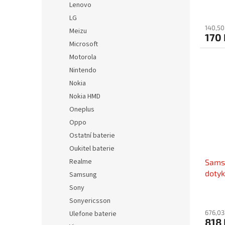
ů
Lenovo
LG
140,50
Meizu
170 
Microsoft
Motorola
Nintendo
Nokia
Nokia HMD
Oneplus
Oppo
Ostatní baterie
Oukitel baterie
Realme
Samsu
dotyk
Samsung
A037G
Sony
Sonyericsson
676,03
Ulefone baterie
818 