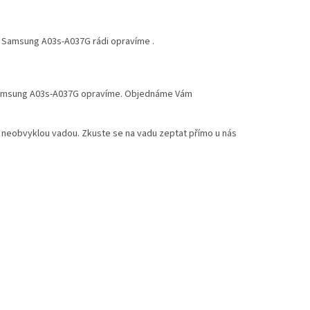
o Samsung A03s-A037G rádi opravíme .
í Samsung A03s-A037G opravíme. Objednáme Vám
 neobvyklou vadou. Zkuste se na vadu zeptat přímo u nás