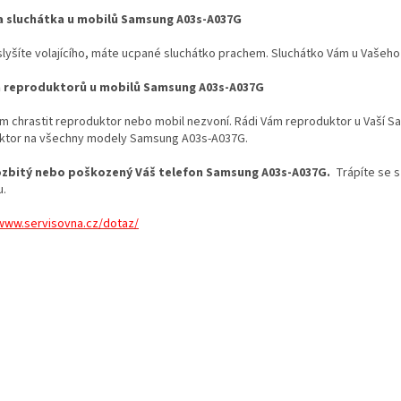
 sluchátka u mobilů Samsung A03s-A037G
slyšíte volajícího, máte ucpané sluchátko prachem. Sluchátko Vám u Vašeh
 reproduktorů u mobilů Samsung A03s-A037G
ám chrastit reproduktor nebo mobil nezvoní. Rádi Vám reproduktor u Vaš
ktor na všechny modely Samsung A03s-A037G.
ozbitý nebo poškozený Váš telefon Samsung A03s-A037G.
Trápíte se s
u.
/www.servisovna.cz/dotaz/