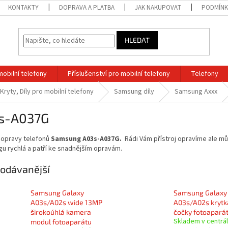
KONTAKTY
DOPRAVA A PLATBA
JAK NAKUPOVAT
PODMÍNK
HLEDAT
mobilní telefony
Příslušenství pro mobilní telefony
Telefony
 Kryty, Díly pro mobilní telefony
Samsung díly
Samsung Axxx
s-A037G
 opravy telefonů
Samsung A03s-A037G.
Rádi Vám přístroj opravíme ale můž
u rychlá a patří ke snadnějším opravám.
odávanější
Samsung Galaxy
Samsung Galaxy
A03s/A02s wide 13MP
A03s/A02s krytk
širokoúhlá kamera
čočky fotoapará
Skladem v centrá
modul fotoaparátu