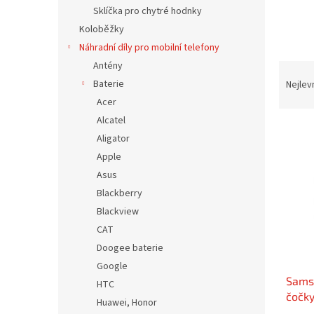
n
Sklíčka pro chytré hodnky
e
Koloběžky
l
Náhradní díly pro mobilní telefony
Antény
Ř
a
Baterie
Nejlev
z
Acer
e
Alcatel
V
n
Aligator
ý
í
Apple
p
p
i
r
Asus
s
o
Blackberry
p
d
Blackview
r
u
CAT
o
k
Doogee baterie
d
t
Google
u
ů
Sams
k
HTC
čočky
t
Huawei, Honor