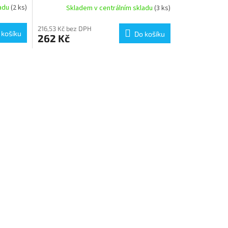
ladu
(2 ks)
Skladem v centrálním skladu
(3 ks)
216,53 Kč bez DPH
 košíku
Do košíku
262 Kč