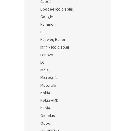
Cubot
Doogee lcd displej
Google
Hammer
HTC
Huawei, Honor
Infinix lcd displej
Lenovo
LG
Meizu
Microsoft
Motorola
Nokia
Nokia HMD
Nubia
Oneplus
Oppo