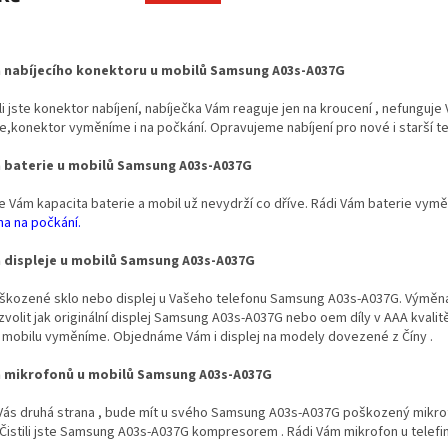
O
v
 nabíjecího konektoru u mobilů Samsung A03s-A037G
l
á
i jste konektor nabíjení, nabíječka Vám reaguje jen na kroucení , nefunguje 
d
e,konektor vyměníme i na počkání. Opravujeme nabíjení pro nové i starší 
a
c
 baterie u mobilů Samsung A03s-A037G
í
p
se Vám kapacita baterie a mobil už nevydrží co dříve. Rádi Vám baterie vy
r
a na počkání.
v
k
displeje u mobilů Samsung A03s-A037G
y
v
kozené sklo nebo displej u Vašeho telefonu Samsung A03s-A037G. Výměna lc
ý
volit jak originální displej Samsung A03s-A037G nebo oem díly v AAA kvali
p
 mobilu vyměníme. Objednáme Vám i displej na modely dovezené z Číny .
i
s
 mikrofonů u mobilů Samsung A03s-A037G
u
 Vás druhá strana , bude mít u svého Samsung A03s-A037G poškozený mikr
Čistili jste Samsung A03s-A037G kompresorem . Rádi Vám mikrofon u telefi