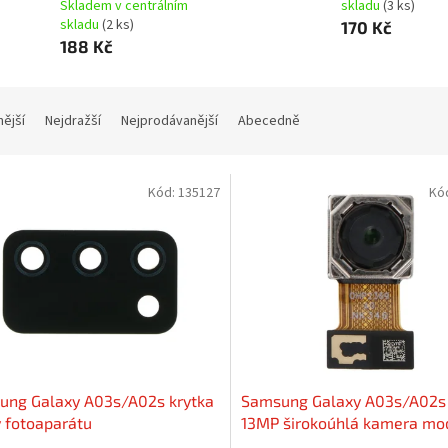
Skladem v centrálním
skladu
(3 ks)
skladu
(2 ks)
170 Kč
188 Kč
nější
Nejdražší
Nejprodávanější
Abecedně
Kód:
135127
Kó
ung Galaxy A03s/A02s krytka
Samsung Galaxy A03s/A02s
 fotoaparátu
13MP širokoúhlá kamera mo
fotoaparátu