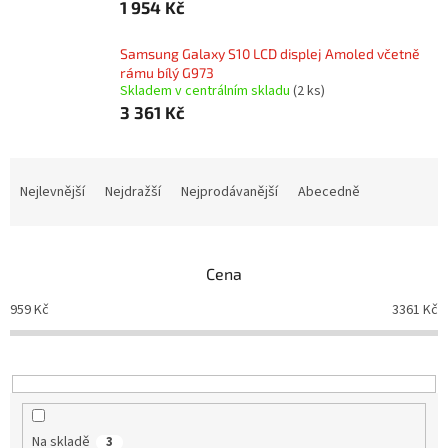
1 954 Kč
Samsung Galaxy S10 LCD displej Amoled včetně
rámu bílý G973
Skladem v centrálním skladu
(2 ks)
3 361 Kč
Ř
a
Nejlevnější
Nejdražší
Nejprodávanější
Abecedně
z
e
n
Cena
í
p
959
Kč
3361
Kč
r
o
d
u
k
t
Na skladě
3