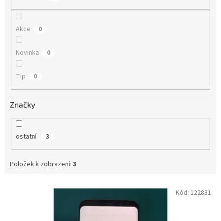
ů
Akce
0
Novinka
0
Tip
0
Značky
ostatní
3
Položek k zobrazení:
3
V
Kód:
122831
ý
p
i