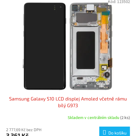
Kód:
123502
Samsung Galaxy S10 LCD displej Amoled včetně rámu
bílý G973
Skladem v centrálním skladu
(2 ks)
2 777,69 Kč bez DPH
Do košíku
3 361 Kč