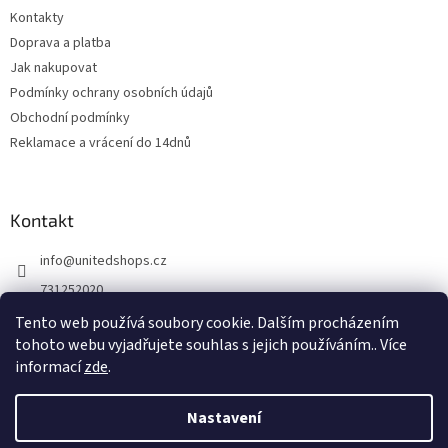
Kontakty
Doprava a platba
Jak nakupovat
Podmínky ochrany osobních údajů
Obchodní podmínky
Reklamace a vrácení do 14dnů
Kontakt
info
@
unitedshops.cz
731252020
https://www.fb.com/UnitedShops
Tento web používá soubory cookie. Dalším procházením
tohoto webu vyjadřujete souhlas s jejich používáním.. Více
UnitedShops
informací
zde
.
Nastavení
Vytvořil Shoptet