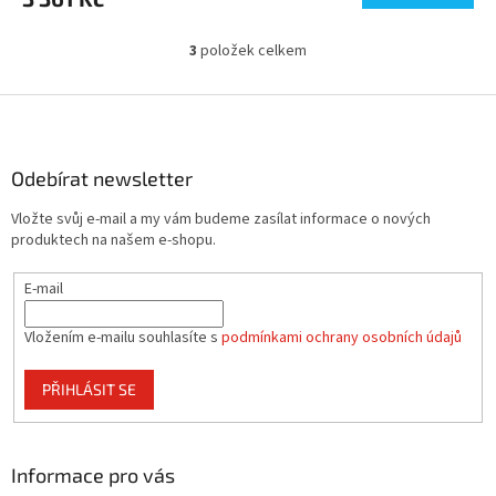
3
položek celkem
O
v
l
Z
á
á
d
p
a
a
Odebírat newsletter
c
t
í
Vložte svůj e-mail a my vám budeme zasílat informace o nových
í
p
produktech na našem e-shopu.
r
v
E-mail
k
y
v
Vložením e-mailu souhlasíte s
podmínkami ochrany osobních údajů
ý
p
PŘIHLÁSIT SE
i
s
u
Informace pro vás