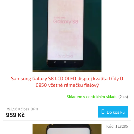
s
p
r
o
d
u
k
t
ů
Samsung Galaxy S8 LCD OLED displej kvalita třídy D
G950 včetně rámečku fialový
Skladem v centrálním skladu
(2 ks)
792,56 Kč bez DPH
Do košíku
959 Kč
Kód:
128285