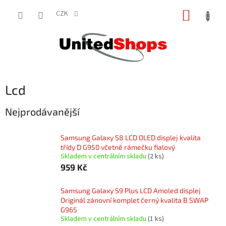
Přejít
NÁKUP
na
CZK
obsah
KOŠÍK
Lcd
Nejprodávanější
Samsung Galaxy S8 LCD OLED displej kvalita
třídy D G950 včetně rámečku fialový
Skladem v centrálním skladu
(2 ks)
959 Kč
Samsung Galaxy S9 Plus LCD Amoled displej
Originál zánovní komplet černý kvalita B SWAP
G965
Skladem v centrálním skladu
(1 ks)