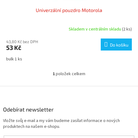
Univerzální pouzdro Motorola
Skladem v centrálním skladu
(2 ks)
43,80 Kč bez DPH
Do košíku
53 Kč
bulk 1 ks
1
položek celkem
O
v
l
Z
á
á
d
p
a
a
Odebírat newsletter
c
t
í
Vložte svůj e-mail a my vám budeme zasílat informace o nových
í
p
produktech na našem e-shopu.
r
v