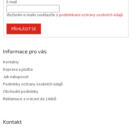
E-mail
k
y
v
Vložením e-mailu souhlasíte s
podmínkami ochrany osobních údajů
ý
p
PŘIHLÁSIT SE
i
s
u
Informace pro vás
Kontakty
Doprava a platba
Jak nakupovat
Podmínky ochrany osobních údajů
Obchodní podmínky
Reklamace a vrácení do 14dnů
Kontakt