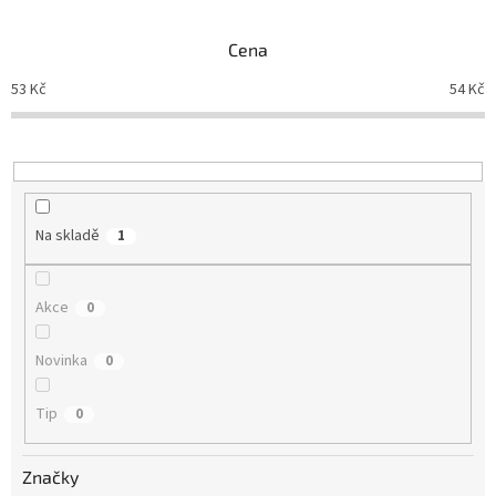
e
n
Cena
í
p
53
Kč
54
Kč
r
o
d
u
k
t
Na skladě
1
ů
Akce
0
Novinka
0
Tip
0
Značky