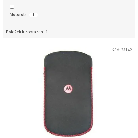
Motorola
1
Položek k zobrazení:
1
V
Kód:
28142
ý
p
i
s
p
r
o
d
u
k
t
ů