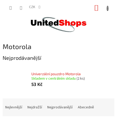
Přejít
NÁKUP
na
CZK
obsah
KOŠÍK
Motorola
Nejprodávanější
Univerzální pouzdro Motorola
Skladem v centrálním skladu
(2 ks)
53 Kč
Ř
a
Nejlevnější
Nejdražší
Nejprodávanější
Abecedně
z