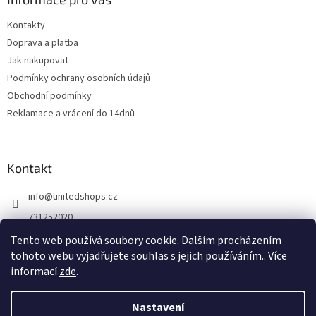
Kontakty
Doprava a platba
Jak nakupovat
Podmínky ochrany osobních údajů
Obchodní podmínky
Reklamace a vrácení do 14dnů
Kontakt
info
@
unitedshops.cz
731252020
https://www.fb.com/UnitedShops
Tento web používá soubory cookie. Dalším procházením
tohoto webu vyjadřujete souhlas s jejich používáním.. Více
UnitedShops
informací
zde
.
Nastavení
Vytvořil Shoptet