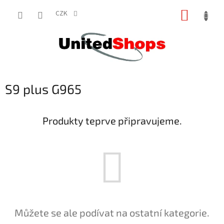
Přejít
NÁKUP
na
CZK
obsah
KOŠÍK
S9 plus G965
Produkty teprve připravujeme.
Můžete se ale podívat na ostatní kategorie.