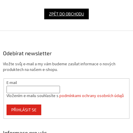
ZPĚT DO OBCHODU
Z
á
p
a
Odebírat newsletter
t
Vložte svůj e-mail a my vám budeme zasílat informace o nových
í
produktech na našem e-shopu.
E-mail
Vložením e-mailu souhlasíte s
podmínkami ochrany osobních údajů
PŘIHLÁSIT SE
Informace pro vás