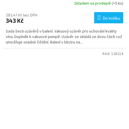
Skladem na prodejně
(>5 ks)
283,47 Kč bez DPH
Do košíku
343 Kč
Sada šesti uzávěrů v balení. Vakuový uzávěr pro uchování kvality
vína. Doplněk k vakuové pumpě. Uzávěr se skládá ze dvou částí což
umožňuje snadné čištění. Balení v blistru na...
Kód:
128214