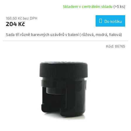
Skladem v centrálním skladu
(>5 ks)
168,60 Kč bez DPH
Do košíku
204 Kč
Sada tří různě barevných uzávěrů v balení ( růžová, modrá, fialová)
Kód:
86765