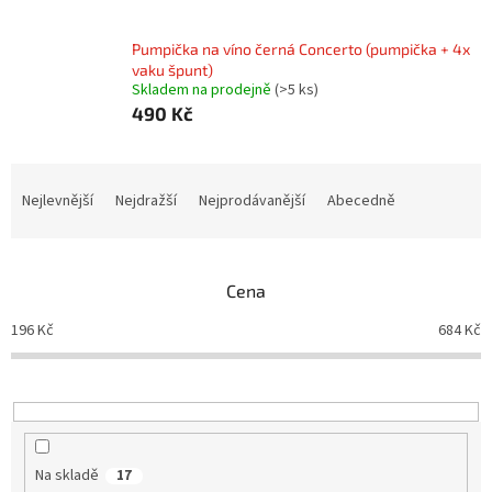
Pumpička na víno černá Concerto (pumpička + 4x
vaku špunt)
Skladem na prodejně
(>5 ks)
490 Kč
Ř
a
Nejlevnější
Nejdražší
Nejprodávanější
Abecedně
z
e
n
Cena
í
p
196
Kč
684
Kč
r
o
d
u
k
t
Na skladě
17
ů