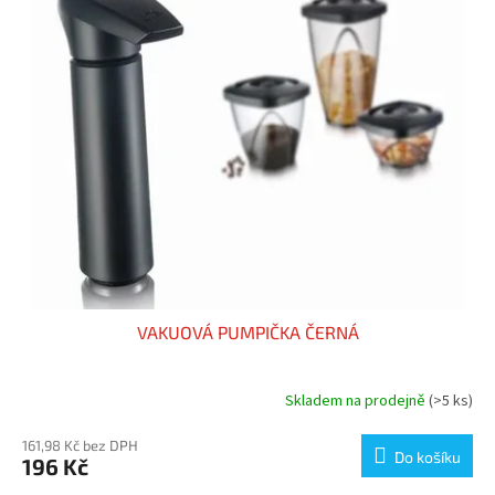
p
i
s
p
r
o
d
u
k
t
ů
VAKUOVÁ PUMPIČKA ČERNÁ
Skladem na prodejně
(>5 ks)
161,98 Kč bez DPH
Do košíku
196 Kč