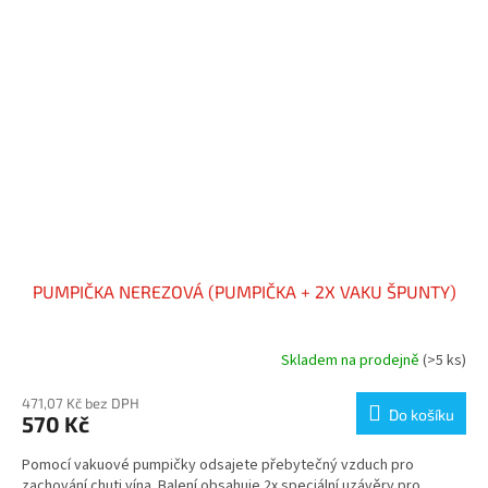
PUMPIČKA NEREZOVÁ (PUMPIČKA + 2X VAKU ŠPUNTY)
Skladem na prodejně
(>5 ks)
471,07 Kč bez DPH
Do košíku
570 Kč
Pomocí vakuové pumpičky odsajete přebytečný vzduch pro
zachování chuti vína. Balení obsahuje 2x speciální uzávěry pro