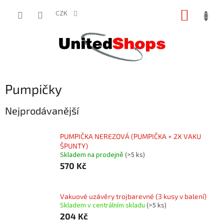
Přejít
NÁKUP
na
CZK
obsah
KOŠÍK
Pumpičky
Nejprodávanější
PUMPIČKA NEREZOVÁ (PUMPIČKA + 2X VAKU
ŠPUNTY)
Skladem na prodejně
(>5 ks)
570 Kč
Vakuové uzávěry trojbarevné (3 kusy v balení)
Skladem v centrálním skladu
(>5 ks)
204 Kč