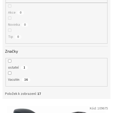
Akce
0
Novinka
0
Tip
0
Značky
ostatní
1
VacuVin
16
Položek k zobrazení:
17
V
Kód:
109675
ý