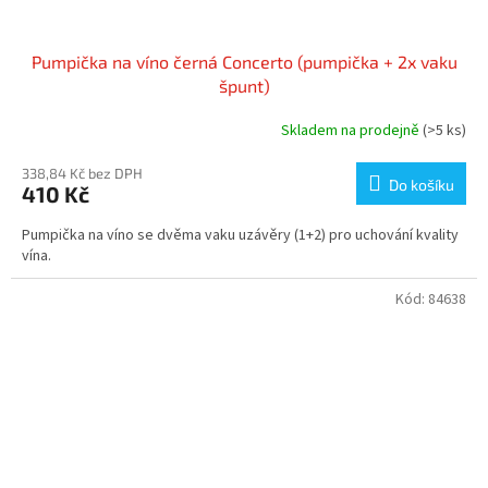
Pumpička na víno černá Concerto (pumpička + 2x vaku
špunt)
Skladem na prodejně
(>5 ks)
338,84 Kč bez DPH
Do košíku
410 Kč
Pumpička na víno se dvěma vaku uzávěry (1+2) pro uchování kvality
vína.
Kód:
84638