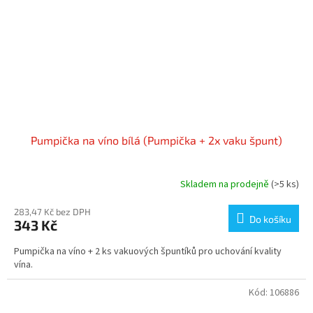
Pumpička na víno bílá (Pumpička + 2x vaku špunt)
Skladem na prodejně
(>5 ks)
283,47 Kč bez DPH
Do košíku
343 Kč
Pumpička na víno + 2 ks vakuových špuntíků pro uchování kvality
vína.
Kód:
106886