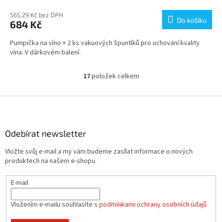
565,29 Kč bez DPH
Do košíku
684 Kč
Pumpička na víno + 2 ks vakuových špuntíků pro uchování kvality
vína. V dárkovém balení.
17
položek celkem
O
v
l
Z
á
á
d
p
a
a
Odebírat newsletter
c
t
í
Vložte svůj e-mail a my vám budeme zasílat informace o nových
í
p
produktech na našem e-shopu.
r
v
E-mail
k
y
v
Vložením e-mailu souhlasíte s
podmínkami ochrany osobních údajů
ý
p