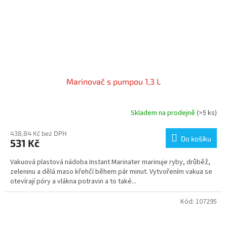
Marinovač s pumpou 1,3 L
Skladem na prodejně
(>5 ks)
438,84 Kč bez DPH
Do košíku
531 Kč
Vakuová plastová nádoba Instant Marinater marinuje ryby, drůběž,
zeleninu a dělá maso křehčí během pár minut. Vytvořením vakua se
otevírají póry a vlákna potravin a to také...
Kód:
107295