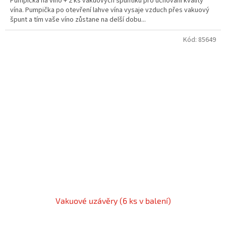
Pumpička na víno + 2 ks vakuových špuntíků pro uchování kvality
vína. Pumpička po otevření lahve vína vysaje vzduch přes vakuový
špunt a tím vaše víno zůstane na delší dobu...
Kód:
85649
Vakuové uzávěry (6 ks v balení)