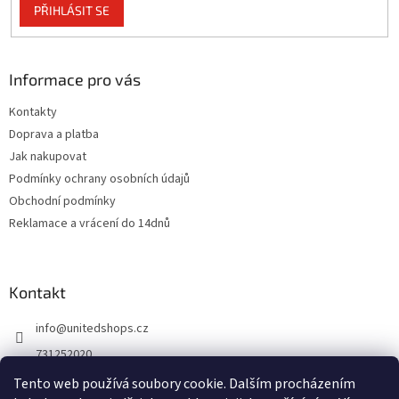
PŘIHLÁSIT SE
i
s
u
Informace pro vás
Kontakty
Doprava a platba
Jak nakupovat
Podmínky ochrany osobních údajů
Obchodní podmínky
Reklamace a vrácení do 14dnů
Kontakt
info
@
unitedshops.cz
731252020
https://www.fb.com/UnitedShops
Tento web používá soubory cookie. Dalším procházením