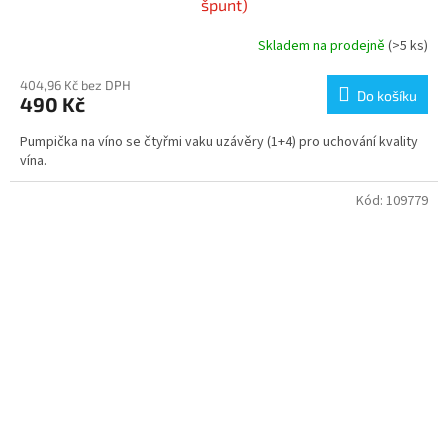
špunt)
Skladem na prodejně
(>5 ks)
404,96 Kč bez DPH
Do košíku
490 Kč
Pumpička na víno se čtyřmi vaku uzávěry (1+4) pro uchování kvality
vína.
Kód:
109779