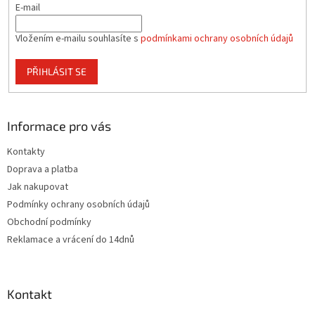
E-mail
ý
p
i
Vložením e-mailu souhlasíte s
podmínkami ochrany osobních údajů
s
u
PŘIHLÁSIT SE
Informace pro vás
Kontakty
Doprava a platba
Jak nakupovat
Podmínky ochrany osobních údajů
Obchodní podmínky
Reklamace a vrácení do 14dnů
Kontakt