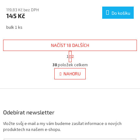
119,83 Kč bez DPH
Do košíku
145 Kč
bulk 1 ks
NAČÍST 18 DALŠÍCH
S
1
2
t
O
r
38
položek celkem
v
á
l
NAHORU
n
á
k
d
o
v
Z
a
á
c
á
n
í
p
í
p
a
Odebírat newsletter
r
t
v
Vložte svůj e-mail a my vám budeme zasílat informace o nových
í
k
produktech na našem e-shopu.
y
v