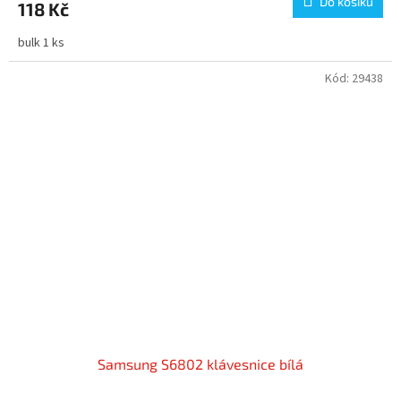
Do košíku
118 Kč
bulk 1 ks
Kód:
29438
Samsung S6802 klávesnice bílá