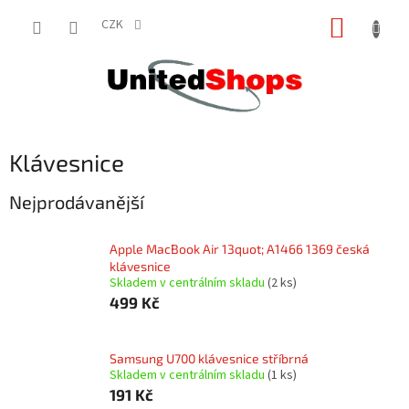
Přejít
NÁKUP
na
CZK
obsah
KOŠÍK
Klávesnice
Nejprodávanější
Apple MacBook Air 13quot; A1466 1369 česká
klávesnice
Skladem v centrálním skladu
(2 ks)
499 Kč
Samsung U700 klávesnice stříbrná
Skladem v centrálním skladu
(1 ks)
191 Kč