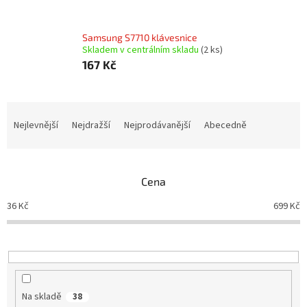
Samsung S7710 klávesnice
Skladem v centrálním skladu
(2 ks)
167 Kč
Ř
a
Nejlevnější
Nejdražší
Nejprodávanější
Abecedně
z
e
n
Cena
í
p
36
Kč
699
Kč
r
o
d
u
k
t
Na skladě
38
ů