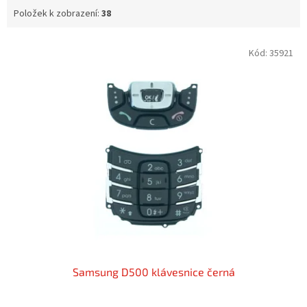
Položek k zobrazení:
38
V
Kód:
35921
ý
p
i
s
p
r
o
d
u
k
t
ů
Samsung D500 klávesnice černá