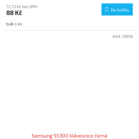
72,73 Kč bez DPH
Do košíku
88 Kč
bulk 1 ks
Kód:
29556
Samsung S5300 klávesnice černá