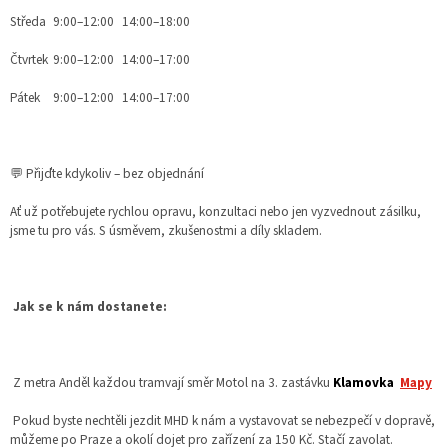
Středa
9:00–12:00
14:00–18:00
Čtvrtek
9:00–12:00
14:00–17:00
Pátek
9:00–12:00
14:00–17:00
💬 Přijďte kdykoliv – bez objednání
Ať už potřebujete rychlou opravu, konzultaci nebo jen vyzvednout zásilku,
jsme tu pro vás. S úsměvem, zkušenostmi a díly skladem.
Jak se k nám dostanete:
Z metra Anděl každou tramvají směr Motol na 3. zastávku
Klamovka
Mapy
Pokud byste nechtěli jezdit MHD k nám a vystavovat se nebezpečí v dopravě,
můžeme po Praze a okolí dojet pro zařízení za 150 Kč. Stačí zavolat.