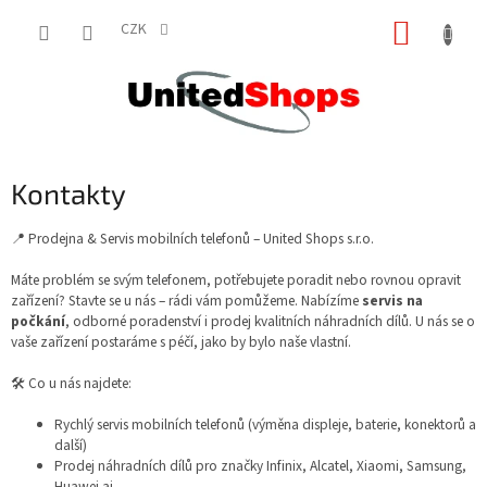
Přejít
NÁKUP
na
CZK
obsah
KOŠÍK
Kontakty
📍 Prodejna & Servis mobilních telefonů – United Shops s.r.o.
Máte problém se svým telefonem, potřebujete poradit nebo rovnou opravit
zařízení? Stavte se u nás – rádi vám pomůžeme. Nabízíme
servis na
počkání
, odborné poradenství i prodej kvalitních náhradních dílů. U nás se o
vaše zařízení postaráme s péčí, jako by bylo naše vlastní.
🛠️ Co u nás najdete:
Rychlý servis mobilních telefonů (výměna displeje, baterie, konektorů a
další)
Prodej náhradních dílů pro značky Infinix, Alcatel, Xiaomi, Samsung,
Huawei aj.