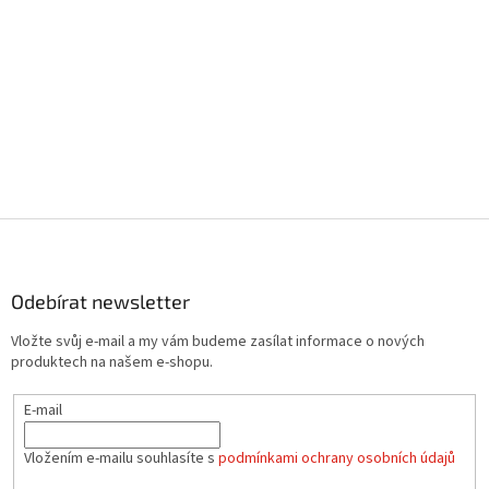
Z
á
p
a
Odebírat newsletter
t
Vložte svůj e-mail a my vám budeme zasílat informace o nových
í
produktech na našem e-shopu.
E-mail
Vložením e-mailu souhlasíte s
podmínkami ochrany osobních údajů