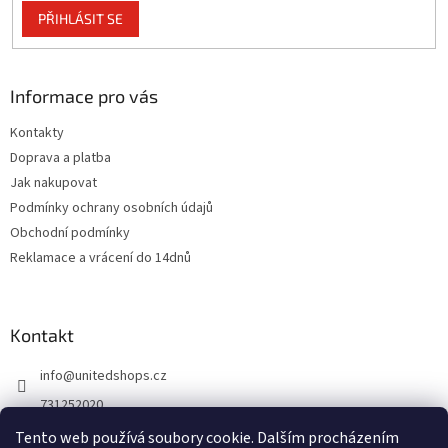
PŘIHLÁSIT SE
Informace pro vás
Kontakty
Doprava a platba
Jak nakupovat
Podmínky ochrany osobních údajů
Obchodní podmínky
Reklamace a vrácení do 14dnů
Kontakt
info
@
unitedshops.cz
731252020
https://www.fb.com/UnitedShops
Tento web používá soubory cookie. Dalším procházením