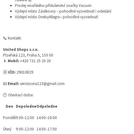
Prodej vinařského příslušenství značky Vacuvin
Výdejní místo Zásilkovny – pohodlné vyzvednutí i odeslání
Výdejní místo OnebyAllegro– pohodlné vyzvednutí
📞 Kontakt:
United Shops s.r.o.
Plzeňská 123, Praha 5, 150 00
📱
Mobil:
+420 731 25 20 20
🆔
IČO:
29010829
📧
Email:
servisovna123@gmail.com
🕒 Otevírací doba:
Den
Dopoledne
Odpoledne
Pondělí
9:00–12:00
14:00–18:00
Úterý
9:00–12:00
14:00–17:00