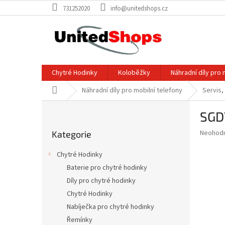
Přejít
731252020
info@unitedshops.cz
na
obsah
Chytré Hodinky
Koloběžky
Náhradní díly pro 
Domů
Náhradní díly pro mobilní telefony
Servis,
P
SGDY
o
Přeskočit
s
Průměr
Neohod
Kategorie
kategorie
t
hodnoce
r
produkt
Chytré Hodinky
a
je
Baterie pro chytré hodinky
0,0
n
z
Díly pro chytré hodinky
n
5
í
Chytré Hodinky
hvězdič
p
Nabíječka pro chytré hodinky
a
Řemínky