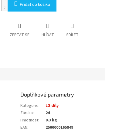
Přidat do košíku
ZEPTAT SE
HLÍDAT
SDÍLET
Doplňkové parametry
Kategorie
:
LG díly
Záruka
:
24
Hmotnost
:
0.3 kg
EAN
:
2500000165849