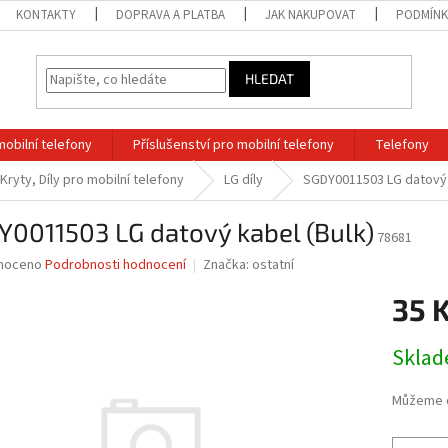
KONTAKTY
DOPRAVA A PLATBA
JAK NAKUPOVAT
PODMÍNK
HLEDAT
mobilní telefony
Příslušenství pro mobilní telefony
Telefony
 Kryty, Díly pro mobilní telefony
LG díly
SGDY0011503 LG datový 
0011503 LG datový kabel (Bulk)
78681
né
noceno
Podrobnosti hodnocení
Značka:
ostatní
ní
35 
u
Měrná
Sklad
cena:
ek.
Můžeme d