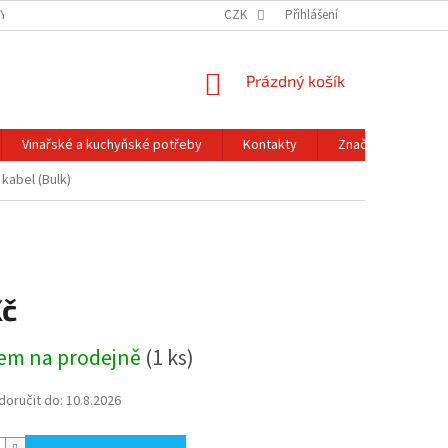
Y OCHRANY OSOBNÍCH ÚDAJŮ
OBCHODNÍ PODMÍNKY
CZK
Přihlášení
REKLAMACE A
NÁKUPNÍ
Prázdný košík
KOŠÍK
Vinařské a kuchyňské potřeby
Kontakty
Značky
kabel (Bulk)
Kč
em na prodejně
(1 ks)
oručit do:
10.8.2026