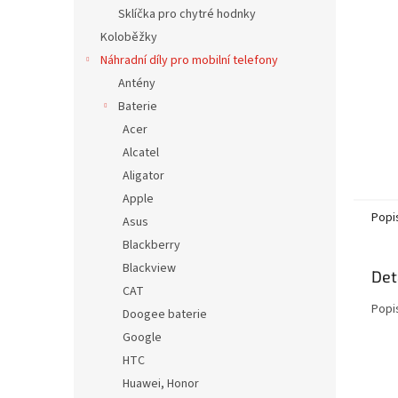
n
Sklíčka pro chytré hodnky
e
Koloběžky
l
Náhradní díly pro mobilní telefony
Antény
Baterie
Acer
Alcatel
Aligator
Apple
Popi
Asus
Blackberry
Blackview
Det
CAT
Popi
Doogee baterie
Google
HTC
Huawei, Honor