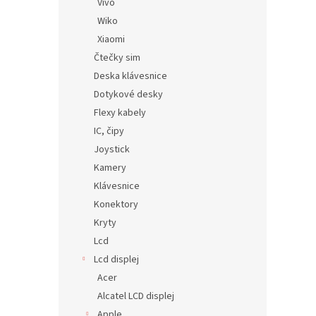
Vivo
Wiko
Xiaomi
Čtečky sim
Deska klávesnice
Dotykové desky
Flexy kabely
IC, čipy
Joystick
Kamery
Klávesnice
Konektory
Kryty
Lcd
Lcd displej
Acer
Alcatel LCD displej
Apple