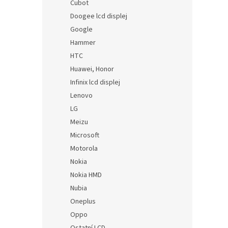
Cubot
Doogee lcd displej
Google
Hammer
HTC
Huawei, Honor
Infinix lcd displej
Lenovo
LG
Meizu
Microsoft
Motorola
Nokia
Nokia HMD
Nubia
Oneplus
Oppo