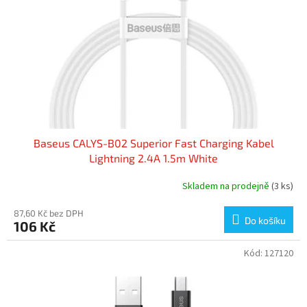
r
u
o
k
d
t
u
ů
k
t
ů
Baseus CALYS-B02 Superior Fast Charging Kabel
Lightning 2.4A 1.5m White
Skladem na prodejně
(3 ks)
87,60 Kč bez DPH
Do košíku
106 Kč
Kód:
127120