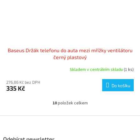
Baseus Držák telefonu do auta mezi mřížky ventilátoru
černý plastový
Skladem v centrálním skladu
(1 ks)
276,86 Kč bez DPH
Do košíku
335 Kč
10
položek celkem
O
v
l
Z
á
á
d
p
a
a
Odebírat newsletter