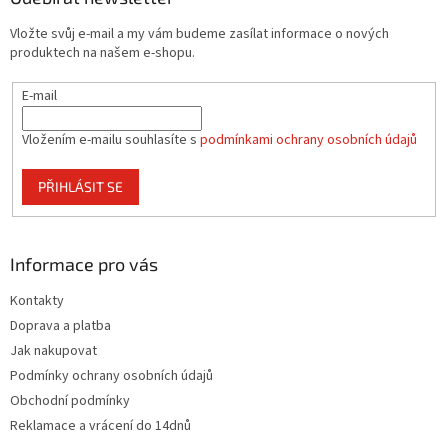
c
t
í
Vložte svůj e-mail a my vám budeme zasílat informace o nových
í
p
produktech na našem e-shopu.
r
v
E-mail
k
y
v
Vložením e-mailu souhlasíte s
podmínkami ochrany osobních údajů
ý
p
PŘIHLÁSIT SE
i
s
u
Informace pro vás
Kontakty
Doprava a platba
Jak nakupovat
Podmínky ochrany osobních údajů
Obchodní podmínky
Reklamace a vrácení do 14dnů