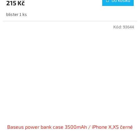
Do košíku
215 Kč
blister 1 ks
Kód:
93644
Baseus power bank case 3500mAh / iPhone X,XS černé