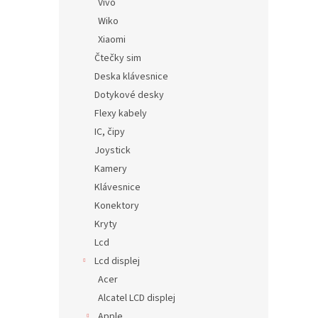
Vivo
Wiko
Xiaomi
Čtečky sim
Deska klávesnice
Dotykové desky
Flexy kabely
IC, čipy
Joystick
Kamery
Klávesnice
Konektory
Kryty
Lcd
Lcd displej
Acer
Alcatel LCD displej
Apple