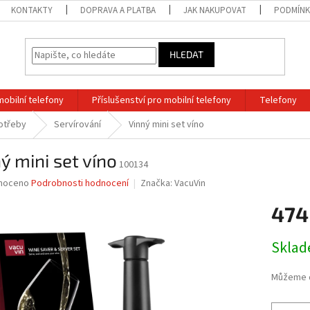
KONTAKTY
DOPRAVA A PLATBA
JAK NAKUPOVAT
PODMÍNK
HLEDAT
mobilní telefony
Příslušenství pro mobilní telefony
Telefony
otřeby
Servírování
Vinný mini set víno
ý mini set víno
100134
né
noceno
Podrobnosti hodnocení
Značka:
VacuVin
ní
474
u
Měrná
Sklad
cena:
ek.
Můžeme d