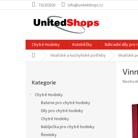
Přejít
731252020
info@unitedshops.cz
na
obsah
Chytré Hodinky
Koloběžky
Náhradní díly pro 
Domů
Vinařské a kuchyňské potřeby
Vinařské p
P
Vinn
o
Přeskočit
s
Průměr
Neohod
Kategorie
kategorie
t
hodnoce
r
produkt
Chytré Hodinky
a
je
Baterie pro chytré hodinky
0,0
n
z
Díly pro chytré hodinky
n
5
í
Chytré Hodinky
hvězdič
p
Nabíječka pro chytré hodinky
a
Řemínky