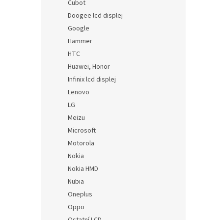
Cubot
Doogee lcd displej
Google
Hammer
HTC
Huawei, Honor
Infinix lcd displej
Lenovo
LG
Meizu
Microsoft
Motorola
Nokia
Nokia HMD
Nubia
Oneplus
Oppo