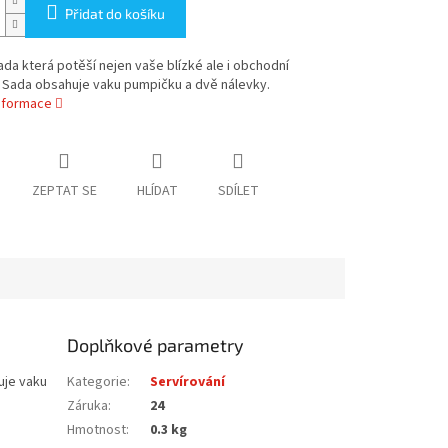
Přidat do košíku
ada která potěší nejen vaše blízké ale i obchodní
 Sada obsahuje vaku pumpičku a dvě nálevky.
informace
ZEPTAT SE
HLÍDAT
SDÍLET
Doplňkové parametry
uje vaku
Kategorie
:
Servírování
Záruka
:
24
Hmotnost
:
0.3 kg