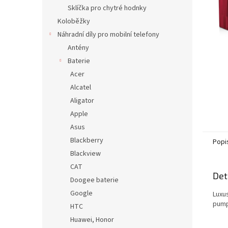
n
Sklíčka pro chytré hodnky
e
Koloběžky
l
Náhradní díly pro mobilní telefony
Antény
Baterie
Acer
Alcatel
Aligator
Apple
Asus
Blackberry
Popi
Blackview
CAT
Det
Doogee baterie
Google
Luxu
pump
HTC
Huawei, Honor