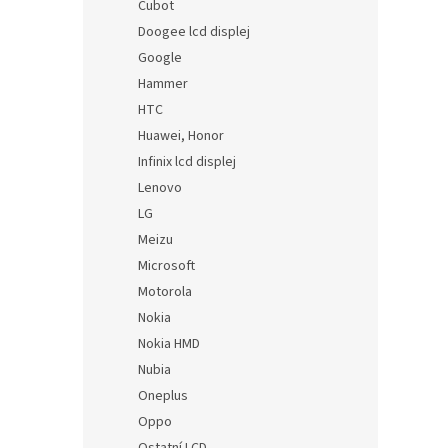
Cubot
Doogee lcd displej
Google
Hammer
HTC
Huawei, Honor
Infinix lcd displej
Lenovo
LG
Meizu
Microsoft
Motorola
Nokia
Nokia HMD
Nubia
Oneplus
Oppo