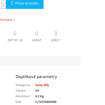
Přidat do košíku
informace
ZEPTAT SE
HLÍDAT
SDÍLET
Doplňkové parametry
Kategorie
:
Sony díly
Záruka
:
24
Hmotnost
:
0.3 kg
EAN
:
C/76730003800