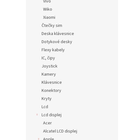
Vivo
Wiko
Xiaomi
Čtečky sim
Deska klávesnice
Dotykové desky
Flexy kabely
IC, čipy
Joystick
Kamery
Klávesnice
Konektory
Kryty
Lcd
Lcd displej
Acer
Alcatel LCD displej
Apple