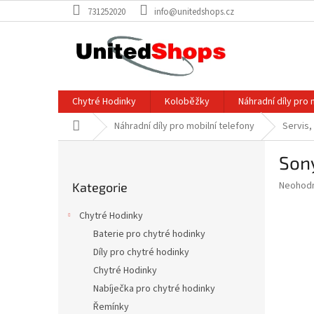
Přejít
731252020
info@unitedshops.cz
na
obsah
Chytré Hodinky
Koloběžky
Náhradní díly pro 
Domů
Náhradní díly pro mobilní telefony
Servis,
P
Sony
o
Přeskočit
s
Průměr
Neohod
Kategorie
kategorie
t
hodnoce
r
produkt
Chytré Hodinky
a
je
Baterie pro chytré hodinky
0,0
n
z
Díly pro chytré hodinky
n
5
í
Chytré Hodinky
hvězdič
p
Nabíječka pro chytré hodinky
a
Řemínky