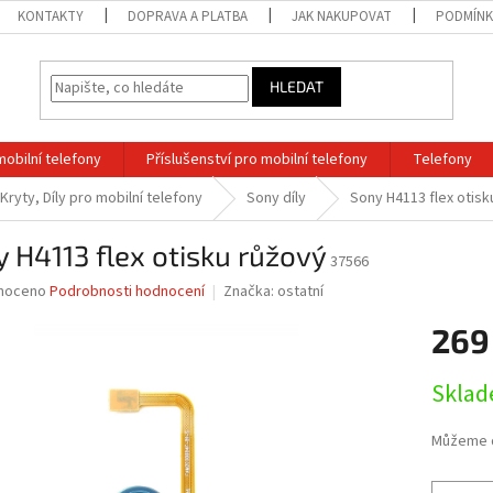
KONTAKTY
DOPRAVA A PLATBA
JAK NAKUPOVAT
PODMÍNK
HLEDAT
mobilní telefony
Příslušenství pro mobilní telefony
Telefony
 Kryty, Díly pro mobilní telefony
Sony díly
Sony H4113 flex otisk
 H4113 flex otisku růžový
37566
né
noceno
Podrobnosti hodnocení
Značka:
ostatní
ní
269
u
Měrná
Sklad
cena:
ek.
Můžeme d