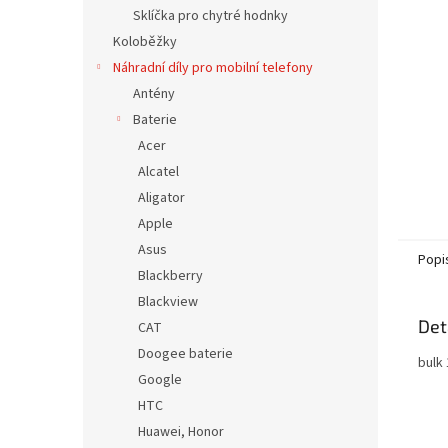
n
Sklíčka pro chytré hodnky
e
Koloběžky
l
Náhradní díly pro mobilní telefony
Antény
Baterie
Acer
Alcatel
Aligator
Apple
Asus
Popi
Blackberry
Blackview
Det
CAT
Doogee baterie
bulk 
Google
HTC
Huawei, Honor