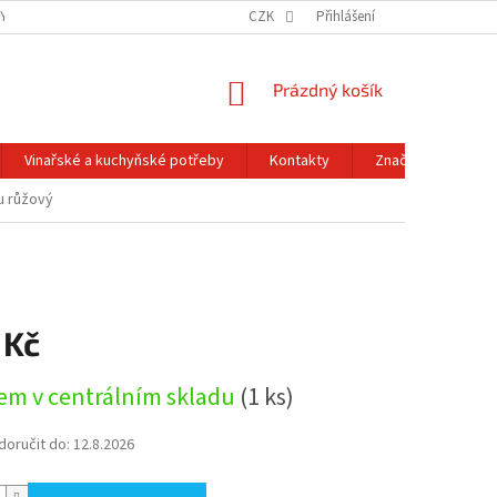
Y OCHRANY OSOBNÍCH ÚDAJŮ
OBCHODNÍ PODMÍNKY
CZK
Přihlášení
REKLAMACE A
NÁKUPNÍ
Prázdný košík
KOŠÍK
Vinařské a kuchyňské potřeby
Kontakty
Značky
u růžový
 Kč
em v centrálním skladu
(1 ks)
oručit do:
12.8.2026