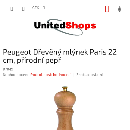
Přejít
NÁKUP
na
CZK
obsah
KOŠÍK
Peugeot Dřevěný mlýnek Paris 22
cm, přírodní pepř
87849
Průměrné
Neohodnoceno
Podrobnosti hodnocení
Značka:
ostatní
hodnocení
produktu
je
0,0
z
5
hvězdiček.