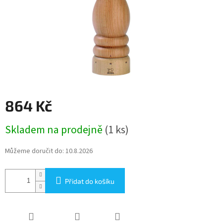
864 Kč
Měrná
Skladem na prodejně
(1 ks)
cena:
Můžeme doručit do:
10.8.2026
Přidat do košíku