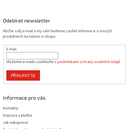
Z
á
p
a
Odebírat newsletter
t
Vložte svůj e-mail a my vám budeme zasílat informace o nových
í
produktech na našem e-shopu.
E-mail
Vložením e-mailu souhlasíte s
podmínkami ochrany osobních údajů
PŘIHLÁSIT SE
Informace pro vás
Kontakty
Doprava a platba
Jak nakupovat