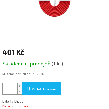
401 Kč
Měrná
Skladem na prodejně
(1 ks)
cena:
Můžeme doručit do:
7.8.2026
Přidat do košíku
balení v blistru
Detailní informace