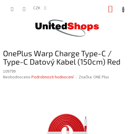
Přejít
NÁKUP
na
CZK
obsah
KOŠÍK
OnePlus Warp Charge Type-C /
Type-C Datový Kabel (150cm) Red
109799
Průměrné
Neohodnoceno
Podrobnosti hodnocení
Značka:
ONE Plus
hodnocení
produktu
je
0,0
z
5
hvězdiček.