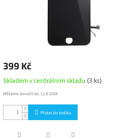
399 Kč
Měrná
Skladem v centrálním skladu
(3 ks)
cena:
Můžeme doručit do:
12.8.2026
Přidat do košíku