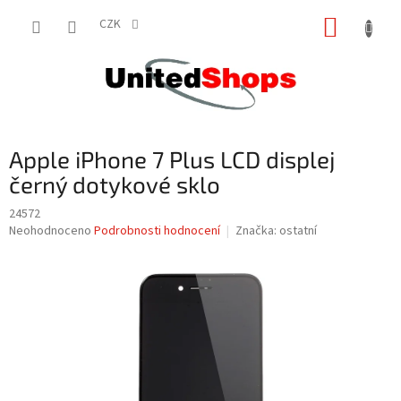
Přejít
NÁKUP
na
CZK
obsah
KOŠÍK
Apple iPhone 7 Plus LCD displej
černý dotykové sklo
24572
Průměrné
Neohodnoceno
Podrobnosti hodnocení
Značka:
ostatní
hodnocení
produktu
je
0,0
z
5
hvězdiček.