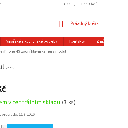
Y OCHRANY OSOBNÍCH ÚDAJŮ
OBCHODNÍ PODMÍNKY
CZK
Přihlášení
REKLAMACE A
NÁKUPNÍ
Prázdný košík
KOŠÍK
Vinařské a kuchyňské potřeby
Kontakty
Značky
e iPhone 4S zadní hlavní kamera modul
ul
26598
Kč
em v centrálním skladu
(3 ks)
oručit do:
11.8.2026