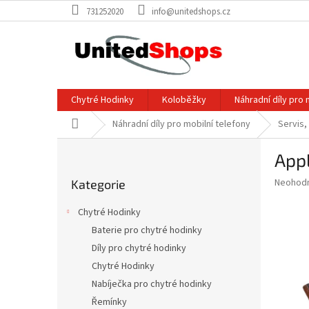
Přejít
731252020
info@unitedshops.cz
na
obsah
Chytré Hodinky
Koloběžky
Náhradní díly pro 
Domů
Náhradní díly pro mobilní telefony
Servis,
P
App
o
Přeskočit
s
Průměr
Neohod
Kategorie
kategorie
t
hodnoce
r
produkt
Chytré Hodinky
a
je
Baterie pro chytré hodinky
0,0
n
z
Díly pro chytré hodinky
n
5
í
Chytré Hodinky
hvězdič
p
Nabíječka pro chytré hodinky
a
Řemínky