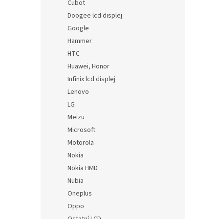
Cubot
Doogee lcd displej
Google
Hammer
HTC
Huawei, Honor
Infinix lcd displej
Lenovo
LG
Meizu
Microsoft
Motorola
Nokia
Nokia HMD
Nubia
Oneplus
Oppo