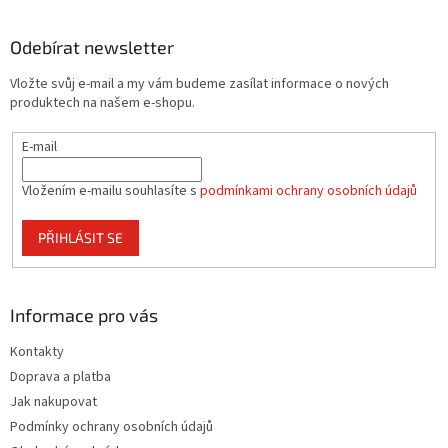
á
p
a
Odebírat newsletter
t
Vložte svůj e-mail a my vám budeme zasílat informace o nových
í
produktech na našem e-shopu.
E-mail
Vložením e-mailu souhlasíte s
podmínkami ochrany osobních údajů
PŘIHLÁSIT SE
Informace pro vás
Kontakty
Doprava a platba
Jak nakupovat
Podmínky ochrany osobních údajů