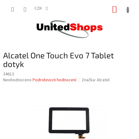
Přejít
NÁKUP
na
CZK
obsah
KOŠÍK
Alcatel One Touch Evo 7 Tablet
dotyk
34613
Průměrné
Neohodnoceno
Podrobnosti hodnocení
Značka:
Alcatel
hodnocení
produktu
je
0,0
z
5
hvězdiček.