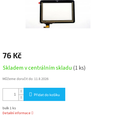
76 Kč
Měrná
Skladem v centrálním skladu
(1 ks)
cena:
Můžeme doručit do:
11.8.2026
Přidat do košíku
bulk 1 ks
Detailní informace