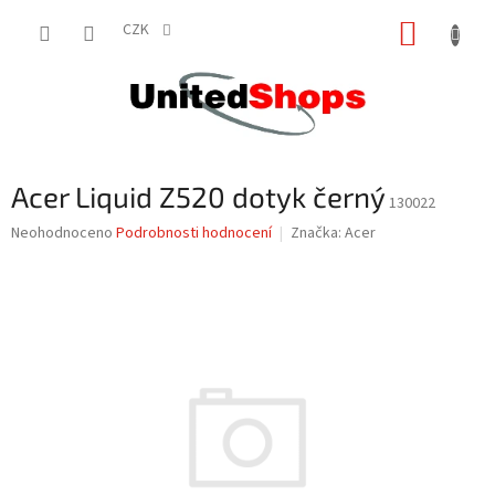
Přejít
NÁKUP
na
CZK
obsah
KOŠÍK
Acer Liquid Z520 dotyk černý
130022
Průměrné
Neohodnoceno
Podrobnosti hodnocení
Značka:
Acer
hodnocení
produktu
je
0,0
z
5
hvězdiček.