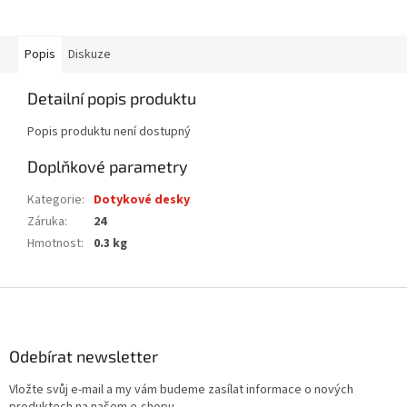
Popis
Diskuze
Detailní popis produktu
Popis produktu není dostupný
Doplňkové parametry
Kategorie
:
Dotykové desky
Záruka
:
24
Hmotnost
:
0.3 kg
Z
á
p
a
Odebírat newsletter
t
Vložte svůj e-mail a my vám budeme zasílat informace o nových
í