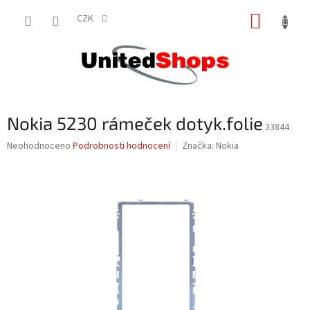
Přejít
NÁKUP
na
CZK
obsah
KOŠÍK
Nokia 5230 rámeček dotyk.folie
33844
Průměrné
Neohodnoceno
Podrobnosti hodnocení
Značka:
Nokia
hodnocení
produktu
je
0,0
z
5
hvězdiček.