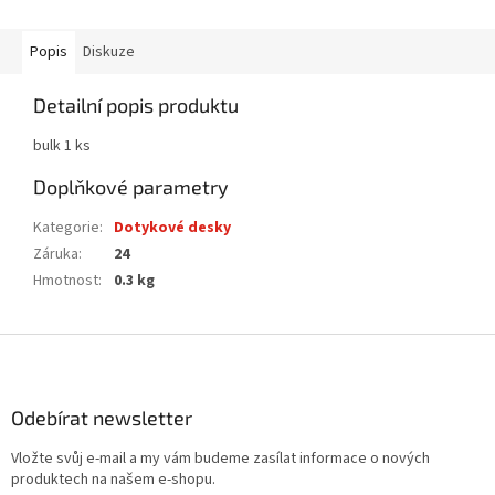
Popis
Diskuze
Detailní popis produktu
bulk 1 ks
Doplňkové parametry
Kategorie
:
Dotykové desky
Záruka
:
24
Hmotnost
:
0.3 kg
Z
á
p
a
Odebírat newsletter
t
Vložte svůj e-mail a my vám budeme zasílat informace o nových
í
produktech na našem e-shopu.