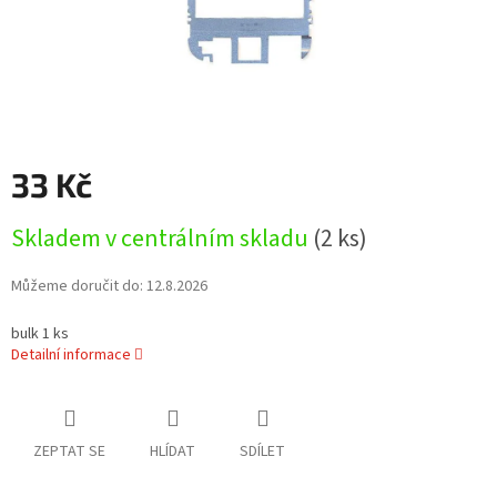
33 Kč
Měrná
Skladem v centrálním skladu
(2 ks)
cena:
Můžeme doručit do:
12.8.2026
bulk 1 ks
Detailní informace
ZEPTAT SE
HLÍDAT
SDÍLET