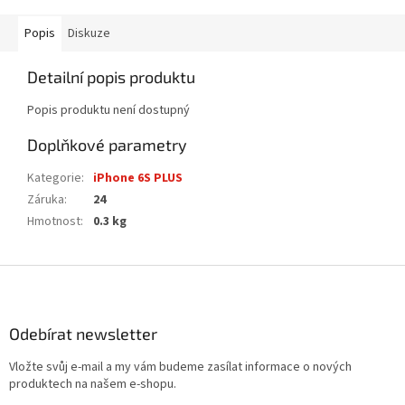
Popis
Diskuze
Detailní popis produktu
Popis produktu není dostupný
Doplňkové parametry
Kategorie
:
iPhone 6S PLUS
Záruka
:
24
Hmotnost
:
0.3 kg
Z
á
p
a
Odebírat newsletter
t
Vložte svůj e-mail a my vám budeme zasílat informace o nových
í
produktech na našem e-shopu.