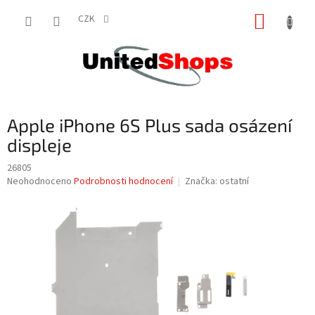
Přejít
NÁKUP
na
CZK
obsah
KOŠÍK
Apple iPhone 6S Plus sada osázení
displeje
26805
Průměrné
Neohodnoceno
Podrobnosti hodnocení
Značka:
ostatní
hodnocení
produktu
je
0,0
z
5
hvězdiček.