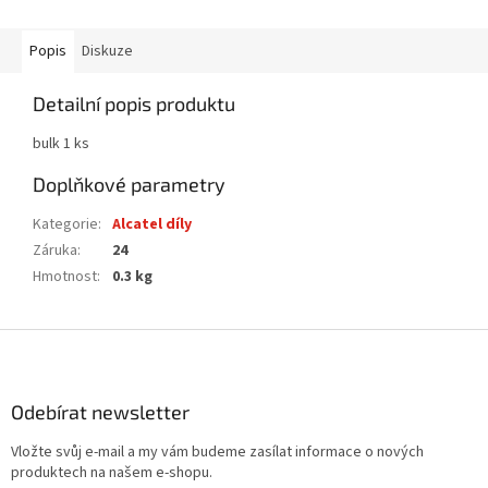
Popis
Diskuze
Detailní popis produktu
bulk 1 ks
Doplňkové parametry
Kategorie
:
Alcatel díly
Záruka
:
24
Hmotnost
:
0.3 kg
Z
á
p
a
Odebírat newsletter
t
Vložte svůj e-mail a my vám budeme zasílat informace o nových
í
produktech na našem e-shopu.