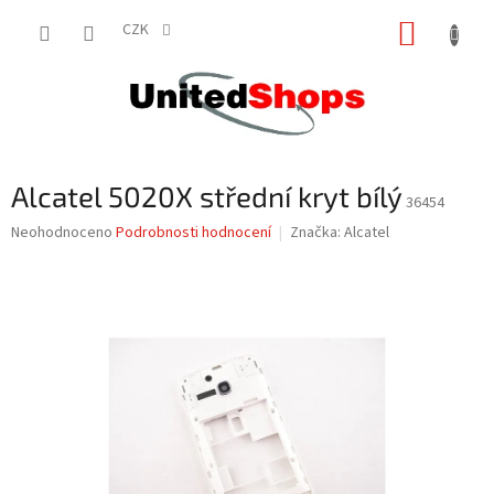
Přejít
NÁKUP
na
CZK
obsah
KOŠÍK
Alcatel 5020X střední kryt bílý
36454
Průměrné
Neohodnoceno
Podrobnosti hodnocení
Značka:
Alcatel
hodnocení
produktu
je
0,0
z
5
hvězdiček.