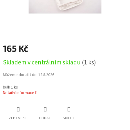
165 Kč
Měrná
Skladem v centrálním skladu
(1 ks)
cena:
Můžeme doručit do:
12.8.2026
bulk 1 ks
Detailní informace
ZEPTAT SE
HLÍDAT
SDÍLET