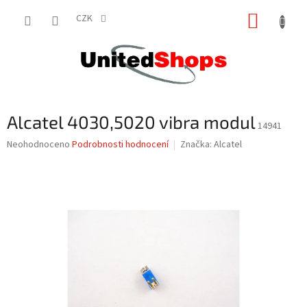
Přejít
NÁKUP
na
CZK
obsah
KOŠÍK
Alcatel 4030,5020 vibra modul
14941
Průměrné
Neohodnoceno
Podrobnosti hodnocení
Značka:
Alcatel
hodnocení
produktu
je
0,0
z
5
hvězdiček.