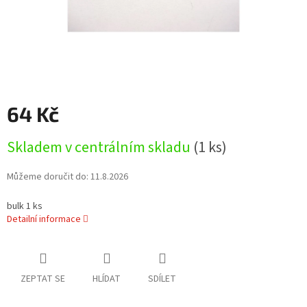
64 Kč
Měrná
Skladem v centrálním skladu
(1 ks)
cena:
Můžeme doručit do:
11.8.2026
bulk 1 ks
Detailní informace
ZEPTAT SE
HLÍDAT
SDÍLET