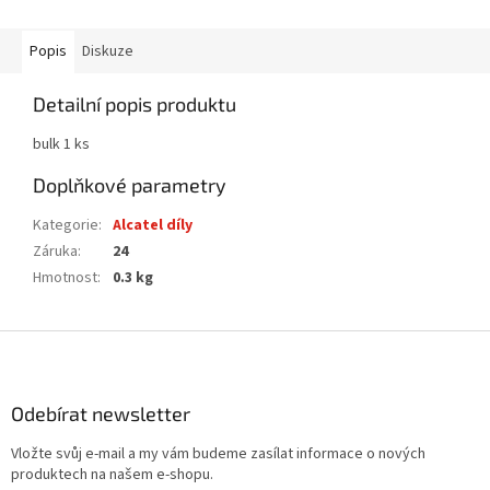
Popis
Diskuze
Detailní popis produktu
bulk 1 ks
Doplňkové parametry
Kategorie
:
Alcatel díly
Záruka
:
24
Hmotnost
:
0.3 kg
Z
á
p
a
Odebírat newsletter
t
Vložte svůj e-mail a my vám budeme zasílat informace o nových
í
produktech na našem e-shopu.