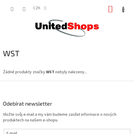
Přejít
NÁKUP
na
CZK
obsah
KOŠÍK
WST
Žádné produkty značky
WST
nebyly nalezeny...
Z
á
p
a
Odebírat newsletter
t
Vložte svůj e-mail a my vám budeme zasílat informace o nových
í
produktech na našem e-shopu.
E-mail