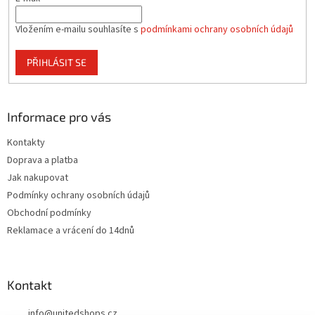
Vložením e-mailu souhlasíte s
podmínkami ochrany osobních údajů
PŘIHLÁSIT SE
Informace pro vás
Kontakty
Doprava a platba
Jak nakupovat
Podmínky ochrany osobních údajů
Obchodní podmínky
Reklamace a vrácení do 14dnů
Kontakt
info
@
unitedshops.cz