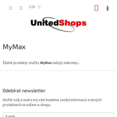
Přejít
NÁKUP
na
CZK
obsah
KOŠÍK
MyMax
Žádné produkty značky
MyMax
nebyly nalezeny...
Z
á
p
a
Odebírat newsletter
t
Vložte svůj e-mail a my vám budeme zasílat informace o nových
í
produktech na našem e-shopu.
E-mail