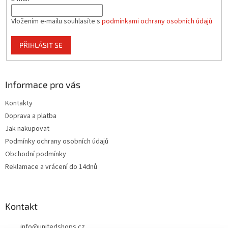
Vložením e-mailu souhlasíte s
podmínkami ochrany osobních údajů
PŘIHLÁSIT SE
Informace pro vás
Kontakty
Doprava a platba
Jak nakupovat
Podmínky ochrany osobních údajů
Obchodní podmínky
Reklamace a vrácení do 14dnů
Kontakt
info
@
unitedshops.cz