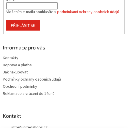
Vložením e-mailu souhlasíte s
podmínkami ochrany osobních údajů
PŘIHLÁSIT SE
Informace pro vás
Kontakty
Doprava a platba
Jak nakupovat
Podmínky ochrany osobních údajů
Obchodní podmínky
Reklamace a vrácení do 14dnů
Kontakt
info
@
unitedshops.cz