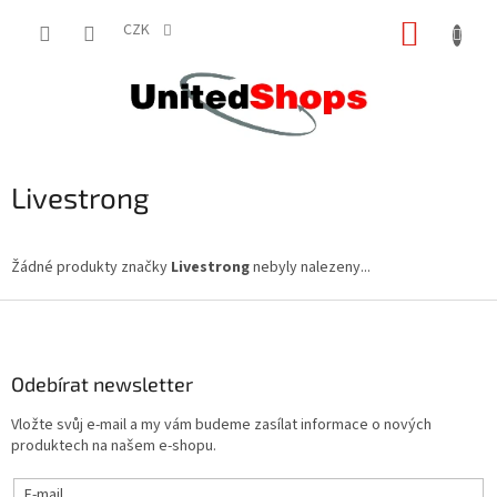
Přejít
NÁKUP
na
CZK
obsah
KOŠÍK
Livestrong
Žádné produkty značky
Livestrong
nebyly nalezeny...
Z
á
p
a
Odebírat newsletter
t
Vložte svůj e-mail a my vám budeme zasílat informace o nových
í
produktech na našem e-shopu.
E-mail