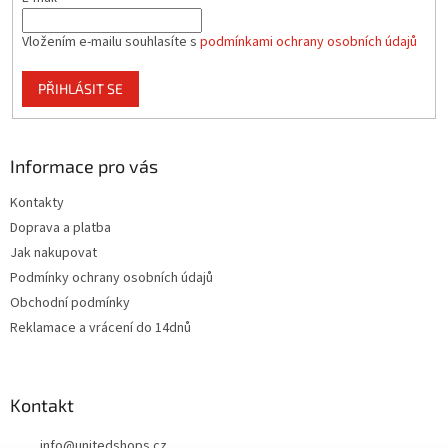
Vložením e-mailu souhlasíte s
podmínkami ochrany osobních údajů
PŘIHLÁSIT SE
Informace pro vás
Kontakty
Doprava a platba
Jak nakupovat
Podmínky ochrany osobních údajů
Obchodní podmínky
Reklamace a vrácení do 14dnů
Kontakt
info
@
unitedshops.cz