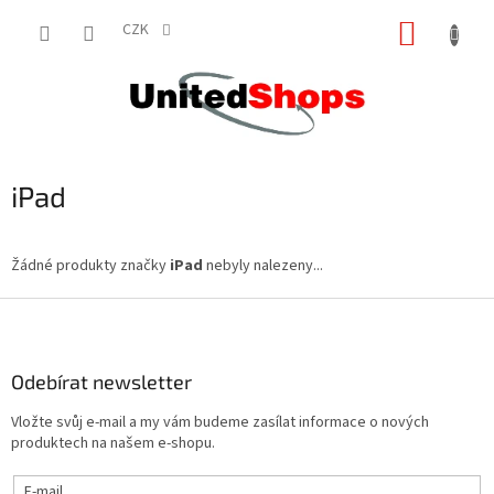
Přejít
NÁKUP
na
CZK
obsah
KOŠÍK
iPad
Žádné produkty značky
iPad
nebyly nalezeny...
Z
á
p
a
Odebírat newsletter
t
Vložte svůj e-mail a my vám budeme zasílat informace o nových
í
produktech na našem e-shopu.
E-mail