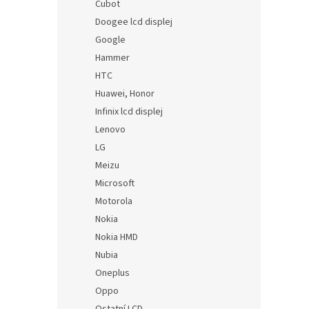
Cubot
Doogee lcd displej
Google
Hammer
HTC
Huawei, Honor
Infinix lcd displej
Lenovo
LG
Meizu
Microsoft
Motorola
Nokia
Nokia HMD
Nubia
Oneplus
Oppo