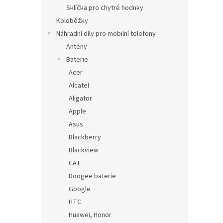
n
Sklíčka pro chytré hodnky
e
Koloběžky
l
Náhradní díly pro mobilní telefony
Antény
Baterie
Acer
Alcatel
Aligator
Apple
Asus
Blackberry
Blackview
CAT
Doogee baterie
Google
HTC
Huawei, Honor