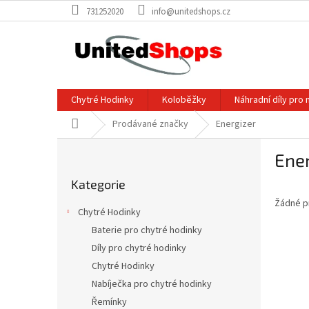
Přejít
731252020
info@unitedshops.cz
na
obsah
Chytré Hodinky
Koloběžky
Náhradní díly pro 
Domů
Prodávané značky
Energizer
P
Ener
o
Přeskočit
s
Kategorie
kategorie
t
Žádné p
r
Chytré Hodinky
a
Baterie pro chytré hodinky
n
Díly pro chytré hodinky
n
í
Chytré Hodinky
p
Nabíječka pro chytré hodinky
a
Řemínky