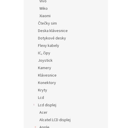
Vivo
Wiko
Xiaomi
Čtečky sim
Deska klávesnice
Dotykové desky
Flexy kabely
IC, čipy
Joystick
Kamery
Klávesnice
Konektory
Kryty
Lcd
Lcd displej
Acer
Alcatel LCD displej
Apple