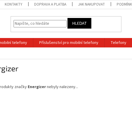
KONTAKTY
DOPRAVA A PLATBA
JAK NAKUPOVAT
PODMÍNK
HLEDAT
mobilní telefony
Příslušenství pro mobilní telefony
Telefony
gizer
rodukty značky
Energizer
nebyly nalezeny...