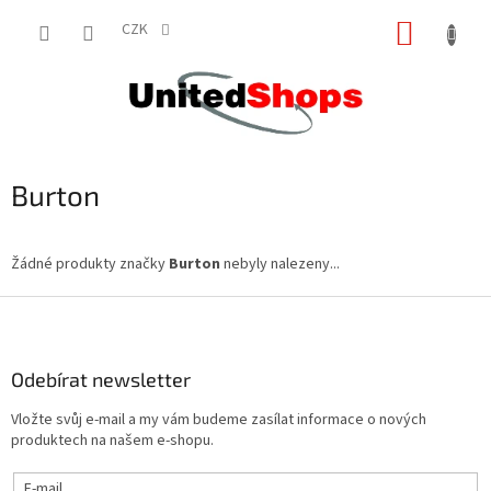
Přejít
NÁKUP
na
CZK
obsah
KOŠÍK
Burton
Žádné produkty značky
Burton
nebyly nalezeny...
Z
á
p
a
Odebírat newsletter
t
Vložte svůj e-mail a my vám budeme zasílat informace o nových
í
produktech na našem e-shopu.
E-mail