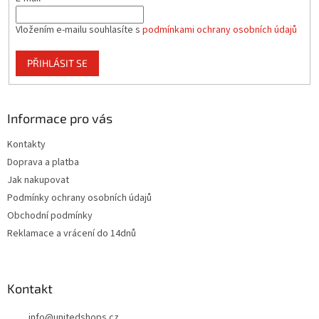
Vložením e-mailu souhlasíte s
podmínkami ochrany osobních údajů
PŘIHLÁSIT SE
Informace pro vás
Kontakty
Doprava a platba
Jak nakupovat
Podmínky ochrany osobních údajů
Obchodní podmínky
Reklamace a vrácení do 14dnů
Kontakt
info
@
unitedshops.cz